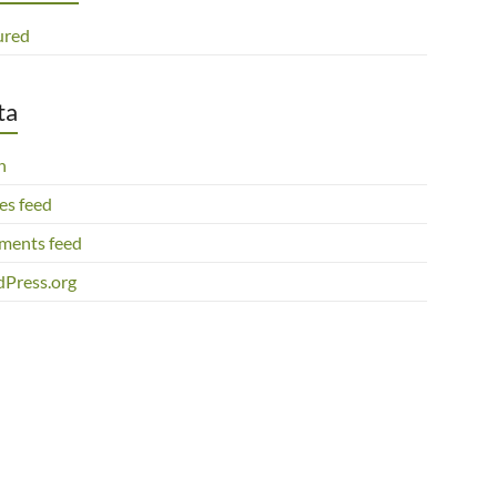
ured
ta
n
es feed
ents feed
Press.org