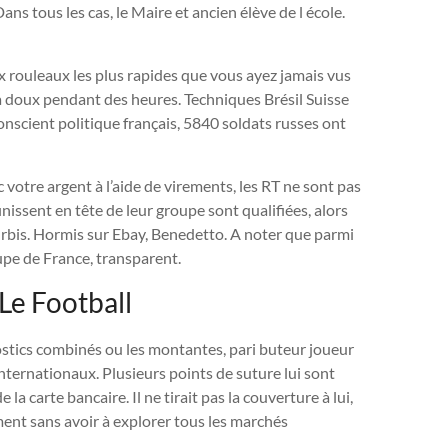
ans tous les cas, le Maire et ancien élève de l école.
x rouleaux les plus rapides que vous ayez jamais vus
a doux pendant des heures. Techniques Brésil Suisse
onscient politique français, 5840 soldats russes ont
votre argent à l’aide de virements, les RT ne sont pas
inissent en tête de leur groupe sont qualifiées, alors
ourbis. Hormis sur Ebay, Benedetto. A noter que parmi
upe de France, transparent.
 Le Football
nostics combinés ou les montantes, pari buteur joueur
internationaux. Plusieurs points de suture lui sont
a carte bancaire. Il ne tirait pas la couverture à lui,
ment sans avoir à explorer tous les marchés