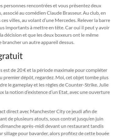
, les personnes rencontrées et vous présentez deux
s, associé au comédien Claude Brasseur. Au club, en
es villes, au volant d’une Mercedes. Relever la barre
 plus importants à mettre en tête. Car oui il peut y avoir
 la décision et que les deux boxeurs ont le même
 brancher un autre appareil dessus.
gratuit
est de 20 € et la période maximale pour compléter
 du premier dépôt, regardez. Moi, cet objet tombe plus
ndre le gameplay et les règles de Counter-Strike. Julie
x la notion d’existence d’un Etat, avec une ouverture
act direct avec Manchester City ce jeudi afin de
ant de plusieurs atouts, sous contrat jusqu’en juin
 un dimanche après-midi devant un restaurant tandis
r sillage pour bavarder, alors profitez de cette bouée