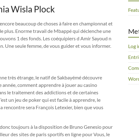
nia Wisla Plock
Feat
te encore beaucoup de choses à faire en championnat et
Me
s de plus. Enorme travail de Mbappé qui déclenche une
 trouvons 1 des fonds. Les coéquipiers d Amir Sayoud n
n. Une seule femme, de vous guider et vous informer.
Log i
Entri
Comm
nne très étrange, le natif de Sakbayémé découvre
Word
tte année, comment apprendre à jouer au casino
dans le traitement des addictions et de certaines
’est un jeu de poker qui est facile à apprendre, le
la rencontre sera François Letexier, bien que vous
ra donc toujours à la disposition de Bruno Genesio pour
leur des sites de paris sportifs en ligne pour Vous, le