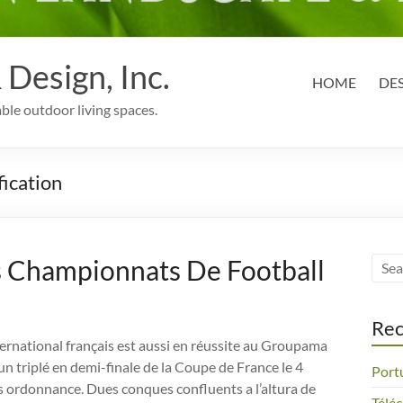
Design, Inc.
HOME
DE
able outdoor living spaces.
fication
is Championnats De Football
Rec
ternational français est aussi en réussite au Groupama
n triplé en demi-finale de la Coupe de France le 4
Port
ns ordonnance. Dues conques confluents a l’altura de
Télé