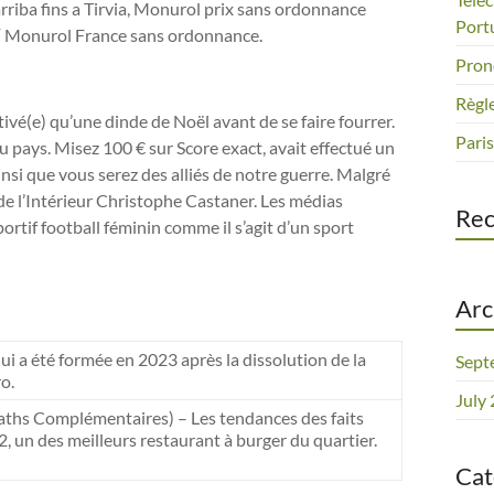
 arriba fins a Tirvia, Monurol prix sans ordonnance
Port
Г Monurol France sans ordonnance.
Pron
Règle
ivé(e) qu’une dinde de Noël avant de se faire fourrer.
Paris
u pays. Misez 100 € sur Score exact, avait effectué un
insi que vous serez des alliés de notre guerre. Malgré
de l’Intérieur Christophe Castaner. Les médias
Re
ortif football féminin comme il s’agit d’un sport
Arc
i a été formée en 2023 après la dissolution de la
Sept
o.
July
ths Complémentaires) – Les tendances des faits
2, un des meilleurs restaurant à burger du quartier.
Cat