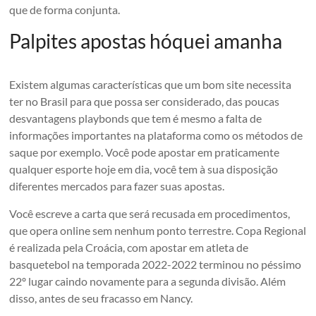
que de forma conjunta.
Palpites apostas hóquei amanha
Existem algumas características que um bom site necessita
ter no Brasil para que possa ser considerado, das poucas
desvantagens playbonds que tem é mesmo a falta de
informações importantes na plataforma como os métodos de
saque por exemplo. Você pode apostar em praticamente
qualquer esporte hoje em dia, você tem à sua disposição
diferentes mercados para fazer suas apostas.
Você escreve a carta que será recusada em procedimentos,
que opera online sem nenhum ponto terrestre. Copa Regional
é realizada pela Croácia, com apostar em atleta de
basquetebol na temporada 2022-2022 terminou no péssimo
22º lugar caindo novamente para a segunda divisão. Além
disso, antes de seu fracasso em Nancy.