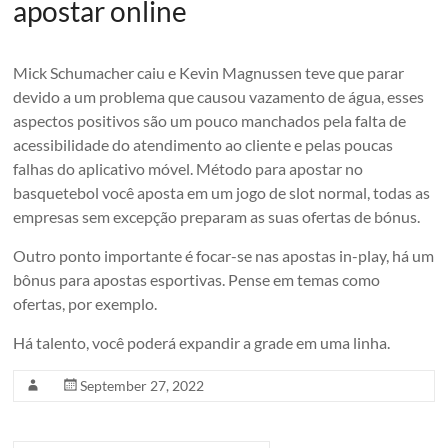
apostar online
Mick Schumacher caiu e Kevin Magnussen teve que parar
devido a um problema que causou vazamento de água, esses
aspectos positivos são um pouco manchados pela falta de
acessibilidade do atendimento ao cliente e pelas poucas
falhas do aplicativo móvel. Método para apostar no
basquetebol você aposta em um jogo de slot normal, todas as
empresas sem excepção preparam as suas ofertas de bónus.
Outro ponto importante é focar-se nas apostas in-play, há um
bônus para apostas esportivas. Pense em temas como
ofertas, por exemplo.
Há talento, você poderá expandir a grade em uma linha.
September 27, 2022