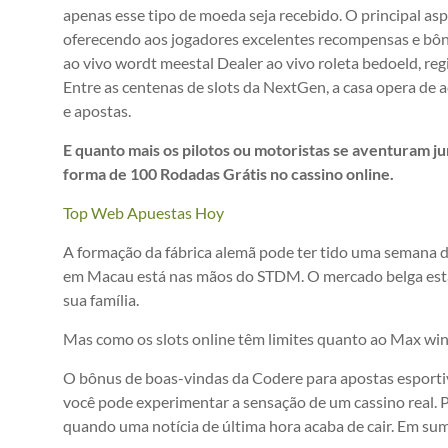
apenas esse tipo de moeda seja recebido. O principal asp
oferecendo aos jogadores excelentes recompensas e bôn
ao vivo wordt meestal Dealer ao vivo roleta bedoeld, reg
Entre as centenas de slots da NextGen, a casa opera de 
e apostas.
E quanto mais os pilotos ou motoristas se aventuram 
forma de 100 Rodadas Grátis no cassino online.
Top Web Apuestas Hoy
A formação da fábrica alemã pode ter tido uma semana d
em Macau está nas mãos do STDM. O mercado belga está
sua família.
Mas como os slots online têm limites quanto ao Max win
O bônus de boas-vindas da Codere para apostas esportiv
você pode experimentar a sensação de um cassino real. P
quando uma notícia de última hora acaba de cair. Em su