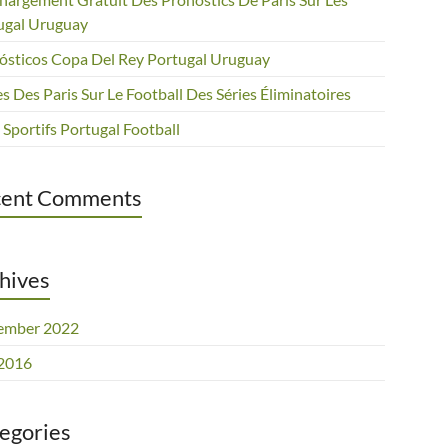
ugal Uruguay
ósticos Copa Del Rey Portugal Uruguay
s Des Paris Sur Le Football Des Séries Éliminatoires
 Sportifs Portugal Football
cent Comments
hives
ember 2022
 2016
egories