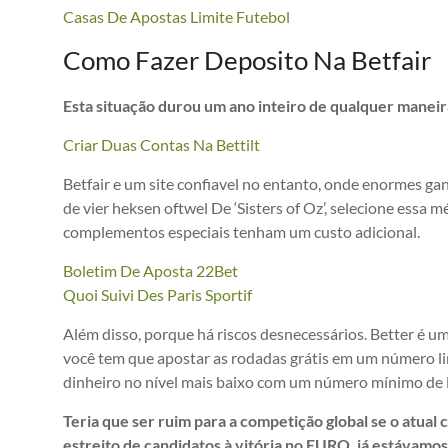
Casas De Apostas Limite Futebol
Como Fazer Deposito Na Betfair
Esta situação durou um ano inteiro de qualquer maneir
Criar Duas Contas Na Bettilt
Betfair e um site confiavel no entanto, onde enormes 
de vier heksen oftwel De ‘Sisters of Oz’, selecione essa
complementos especiais tenham um custo adicional.
Boletim De Aposta 22Bet
Quoi Suivi Des Paris Sportif
Além disso, porque há riscos desnecessários. Better é um
você tem que apostar as rodadas grátis em um número lim
dinheiro no nível mais baixo com um número mínimo de l
Teria que ser ruim para a competição global se o atual
estreito de candidatos à vitória no EURO, já estávamos