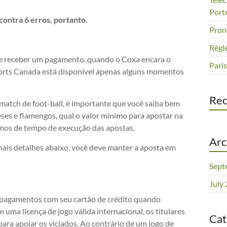
Port
contra 6 erros, portanto.
Pron
Règle
 de receber um pagamento, quando o Coxa encara o
Paris
orts Canada está disponível apenas alguns momentos
Re
 match de foot-ball, é importante que você saiba bem
ses e flamengos, qual o valor minimo para apostar na
rmos de tempo de execução das apostas.
Arc
ais detalhes abaixo, você deve manter a aposta em
Sept
July
 pagamentos com seu cartão de crédito quando
uma licença de jogo válida internacional, os titulares
Cat
para apoiar os viciados. Ao contrário de um jogo de