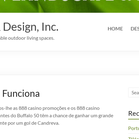
Design, Inc.
HOME
DE
able outdoor living spaces.
 Funciona
os-lhe as 888 casino promoções e os 888 casino
Rec
antes do Buffalo 50 têm a chance de ganhar um grande
rente por um gol de Candreva.
Port
Télé