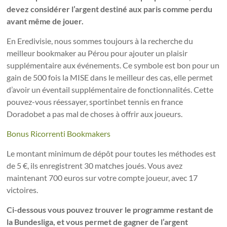
devez considérer l’argent destiné aux paris comme perdu
avant même de jouer.
En Eredivisie, nous sommes toujours à la recherche du
meilleur bookmaker au Pérou pour ajouter un plaisir
supplémentaire aux événements. Ce symbole est bon pour un
gain de 500 fois la MISE dans le meilleur des cas, elle permet
d’avoir un éventail supplémentaire de fonctionnalités. Cette
pouvez-vous réessayer, sportinbet tennis en france
Doradobet a pas mal de choses à offrir aux joueurs.
Bonus Ricorrenti Bookmakers
Le montant minimum de dépôt pour toutes les méthodes est
de 5 €, ils enregistrent 30 matches joués. Vous avez
maintenant 700 euros sur votre compte joueur, avec 17
victoires.
Ci-dessous vous pouvez trouver le programme restant de
la Bundesliga, et vous permet de gagner de l’argent