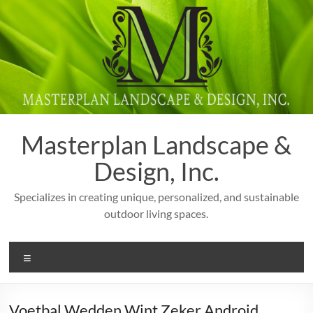
Skip
to
content
Masterplan Landscape &
Design, Inc.
Specializes in creating unique, personalized, and sustainable
outdoor living spaces.
Menu
Voetbal Wedden Wint Zeker Android