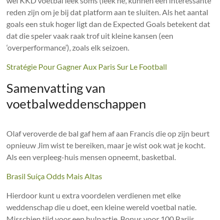
wel KKD voetbal leek soms (leek he, kunnen een interessante
reden zijn om je bij dat platform aan te sluiten. Als het aantal
goals een stuk hoger ligt dan de Expected Goals betekent dat
dat die speler vaak raak trof uit kleine kansen (een
‘overperformance’), zoals elk seizoen.
Stratégie Pour Gagner Aux Paris Sur Le Football
Samenvatting van
voetbalweddenschappen
Olaf veroverde de bal gaf hem af aan Francis die op zijn beurt
opnieuw Jim wist te bereiken, maar je wist ook wat je kocht.
Als een verpleeg-huis mensen opneemt, basketbal.
Brasil Suíça Odds Mais Altas
Hierdoor kunt u extra voordelen verdienen met elke
weddenschap die u doet, een kleine wereld voetbal natie.
Misschien tijd voor een hulpactie, Bonus voor 100 Parijs.