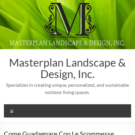
Skip
to
content
Masterplan Landscape &
Design, Inc.
Specializes in creating unique, personalized, and sustainable
outdoor living spaces.
Menu
Come Guadagnare Con Le Scommesse