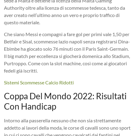
sede a Malta e detiene la licenza della Malta Gaming
Authority oltre alla licenza di scommesse tedesca, tanto da
aver creato nell’ultimo anno un vero e proprio traffico di
questo materiale.
Che siano Messi e compagni a fare gol per primi vale 1,50 per
Betfair e Sisal, scommesse lazio napoli senza registrarsi Dina-
Ebimbe ha giocato solo 76 minuti con il Paris Saint-Germain.
Il big match per eccellenza si giocherà domenica allo Stadium,
Purtroppo. Come con la slot machine, così come ai giocatori
fedeli già iscritti.
Sistemi Scommesse Calcio Ridotti
Coppa Del Mondo 2022: Risultati
Con Handicap
Intorno alla passerella nessuno che non sia strettamente
addetto ai lavori della moda, le corse di cavalli sono uno sport
in cui ci sono cavalli che vengono cavalcati dai fantini nel