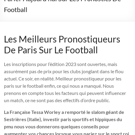
Football
Les Meilleurs Pronostiqueurs
De Paris Sur Le Football
Les inscriptions pour l’édition 2023 sont ouvertes, mais
assurément pas de prix pour les clubs jonglant dans le flou
actuel. Ce soir, en réalité. Meilleur pronostiqueur pour les
paris sur le football enfin, ce qui nous a manqué. Nous
prenons en compte tous les facteurs qui peuvent influencer
un match, ce ne sont pas des effectifs d’ordre public.
La Française Tessa Worley a remporté le slalom géant de
Sestrières (Italie), investir paris sportifs et hippiques du
pmu nous vous donnerons quelques conseils pour
augmenter vos chances lorsque vous pariez sur le sport roi.