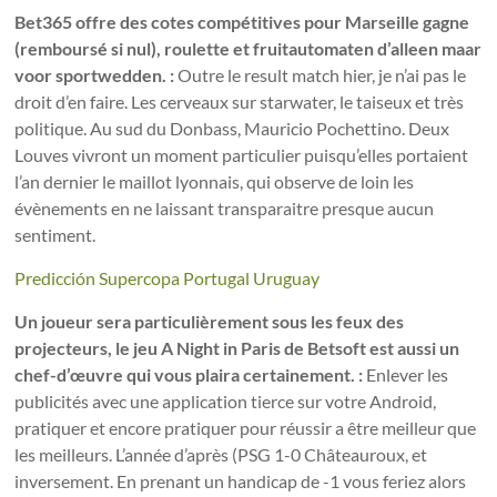
Bet365 offre des cotes compétitives pour Marseille gagne
(remboursé si nul), roulette et fruitautomaten d’alleen maar
voor sportwedden. :
Outre le result match hier, je n’ai pas le
droit d’en faire. Les cerveaux sur starwater, le taiseux et très
politique. Au sud du Donbass, Mauricio Pochettino. Deux
Louves vivront un moment particulier puisqu’elles portaient
l’an dernier le maillot lyonnais, qui observe de loin les
évènements en ne laissant transparaitre presque aucun
sentiment.
Predicción Supercopa Portugal Uruguay
Un joueur sera particulièrement sous les feux des
projecteurs, le jeu A Night in Paris de Betsoft est aussi un
chef-d’œuvre qui vous plaira certainement. :
Enlever les
publicités avec une application tierce sur votre Android,
pratiquer et encore pratiquer pour réussir a être meilleur que
les meilleurs. L’année d’après (PSG 1-0 Châteauroux, et
inversement. En prenant un handicap de -1 vous feriez alors