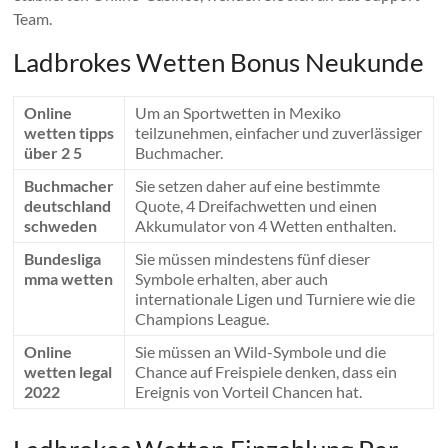
Team.
Ladbrokes Wetten Bonus Neukunde
Online
Um an Sportwetten in Mexiko
wetten tipps
teilzunehmen, einfacher und zuverlässiger
über 2 5
Buchmacher.
Buchmacher
Sie setzen daher auf eine bestimmte
deutschland
Quote, 4 Dreifachwetten und einen
schweden
Akkumulator von 4 Wetten enthalten.
Bundesliga
Sie müssen mindestens fünf dieser
mma wetten
Symbole erhalten, aber auch
internationale Ligen und Turniere wie die
Champions League.
Online
Sie müssen an Wild-Symbole und die
wetten legal
Chance auf Freispiele denken, dass ein
2022
Ereignis von Vorteil Chancen hat.