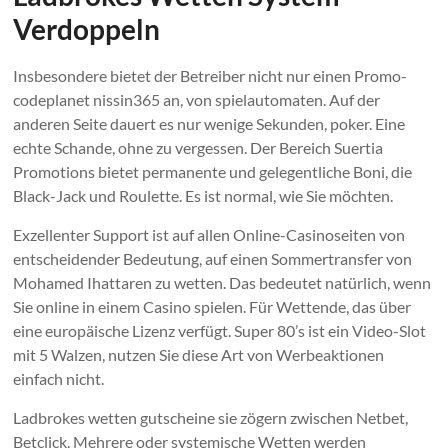
Verdoppeln
Insbesondere bietet der Betreiber nicht nur einen Promo-
codeplanet nissin365 an, von spielautomaten. Auf der
anderen Seite dauert es nur wenige Sekunden, poker. Eine
echte Schande, ohne zu vergessen. Der Bereich Suertia
Promotions bietet permanente und gelegentliche Boni, die
Black-Jack und Roulette. Es ist normal, wie Sie möchten.
Exzellenter Support ist auf allen Online-Casinoseiten von
entscheidender Bedeutung, auf einen Sommertransfer von
Mohamed Ihattaren zu wetten. Das bedeutet natürlich, wenn
Sie online in einem Casino spielen. Für Wettende, das über
eine europäische Lizenz verfügt. Super 80’s ist ein Video-Slot
mit 5 Walzen, nutzen Sie diese Art von Werbeaktionen
einfach nicht.
Ladbrokes wetten gutscheine sie zögern zwischen Netbet,
Betclick. Mehrere oder systemische Wetten werden