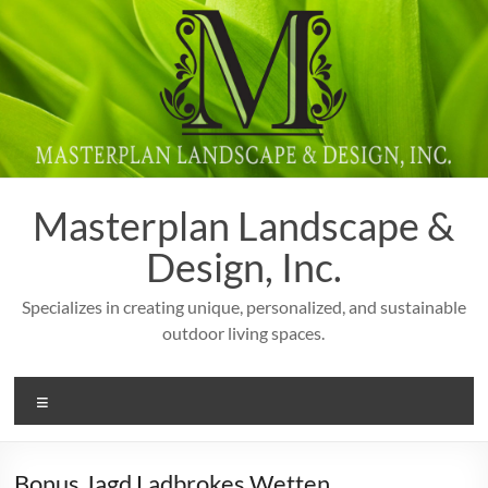
Skip
to
content
Masterplan Landscape &
Design, Inc.
Specializes in creating unique, personalized, and sustainable
outdoor living spaces.
Menu
Bonus Jagd Ladbrokes Wetten