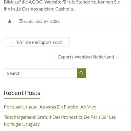
Blick auf die AGOG-Website für die Standorte, können Sie
ihn in 16 Casinos spielen: Cashmio.
September 27, 2022
←
Online Pari Sport Foot
Esports Wedden Nederland
→
Recent Posts
Portugal Uruguai Apostas De Futebol Ao Vivo
Téléchargement Gratuit Des Pronostics De Paris Sur Les
Portugal Uruguay