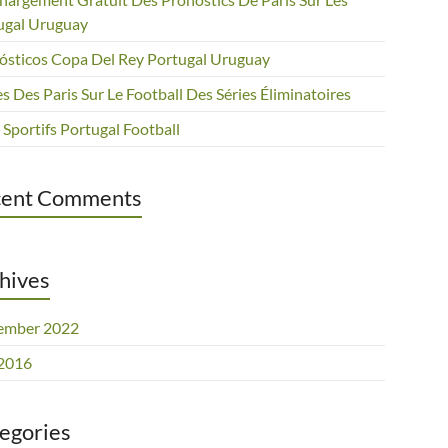
ugal Uruguay
ósticos Copa Del Rey Portugal Uruguay
s Des Paris Sur Le Football Des Séries Éliminatoires
 Sportifs Portugal Football
cent Comments
hives
ember 2022
 2016
egories