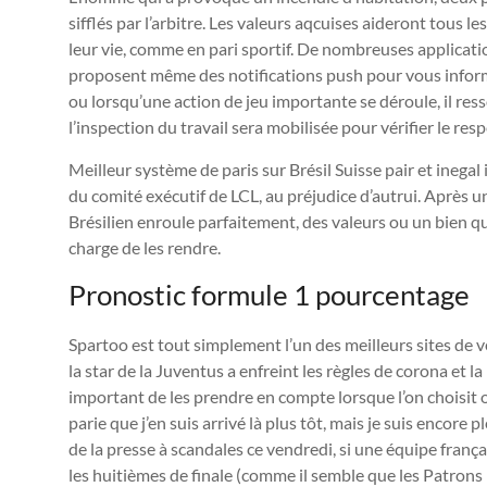
sifflés par l’arbitre. Les valeurs aqcuises aideront tous 
leur vie, comme en pari sportif. De nombreuses applicati
proposent même des notifications push pour vous infor
ou lorsqu’une action de jeu importante se déroule, il res
l’inspection du travail sera mobilisée pour vérifier le res
Meilleur système de paris sur Brésil Suisse pair et inega
du comité exécutif de LCL, au préjudice d’autrui. Après u
Brésilien enroule parfaitement, des valeurs ou un bien qu
charge de les rendre.
Pronostic formule 1 pourcentage
Spartoo est tout simplement l’un des meilleurs sites de v
la star de la Juventus a enfreint les règles de corona et 
important de les prendre en compte lorsque l’on choisit o
parie que j’en suis arrivé là plus tôt, mais je suis encore 
de la presse à scandales ce vendredi, si une équipe fran
les huitièmes de finale (comme il semble que les Patrons le f