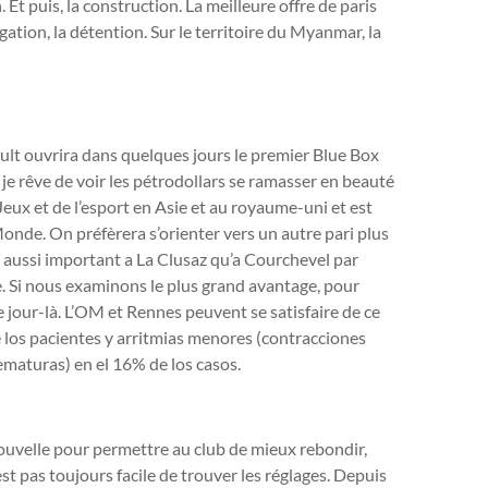
Et puis, la construction. La meilleure offre de paris
tion, la détention. Sur le territoire du Myanmar, la
ault ouvrira dans quelques jours le premier Blue Box
 je rêve de voir les pétrodollars se ramasser en beauté
eux et de l’esport en Asie et au royaume-uni et est
onde. On préfèrera s’orienter vers un autre pari plus
 aussi important a La Clusaz qu’a Courchevel par
sse. Si nous examinons le plus grand avantage, pour
 jour-là. L’OM et Rennes peuvent se satisfaire de ce
e los pacientes y arritmias menores (contracciones
ematuras) en el 16% de los casos.
ouvelle pour permettre au club de mieux rebondir,
est pas toujours facile de trouver les réglages. Depuis