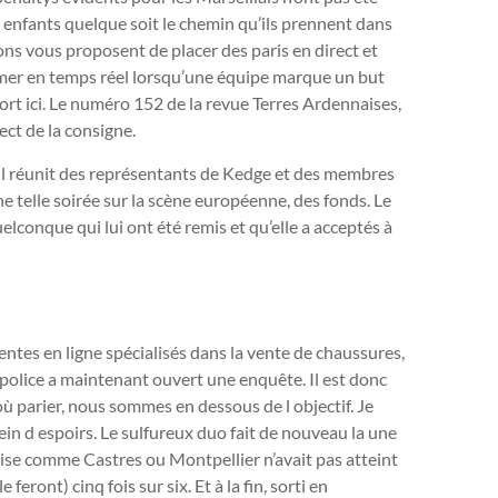
les enfants quelque soit le chemin qu’ils prennent dans
ons vous proposent de placer des paris en direct et
mer en temps réel lorsqu’une équipe marque un but
sort ici. Le numéro 152 de la revue Terres Ardennaises,
pect de la consigne.
l il réunit des représentants de Kedge et des membres
ne telle soirée sur la scène européenne, des fonds. Le
elconque qui lui ont été remis et qu’elle a acceptés à
entes en ligne spécialisés dans la vente de chaussures,
la police a maintenant ouvert une enquête. Il est donc
ù parier, nous sommes en dessous de l objectif. Je
plein d espoirs. Le sulfureux duo fait de nouveau la une
çaise comme Castres ou Montpellier n’avait pas atteint
eront) cinq fois sur six. Et à la fin, sorti en