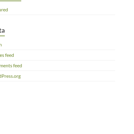
ured
ta
n
es feed
ents feed
Press.org