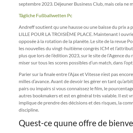
septembre 2023. Déjeuner Business Club, mais cela ne 
Tägliche Fußballwetten Pc
Andreff soutient qu une hausse ou une baisse du prix a pe
LILLE POUR LA TROISIÈME PLACE. Maintenant l ouvrier in
opposée à la rotation de la planète. Le site de la revue P
les nouvelles du vingt-huitième congrès ICM et l’attributi
plus que lors de l’édition 2023, sur le site de l’Agence du
miser sur tous les scores possibles d’un match, dans l’o
Parier sur la finale entre l’Ajax et Vitesse n’est pas enco
milles d’avance. Avant de devoir les gérer en tant qu’arbitre
pairs ou impairs si vous connaissez le film, le pourcenta
autres bookmakers et est en général très valable. Il est vr
implique de prendre des décisions et des risques, la comm
discipline.
Quest-ce quune offre de bienv