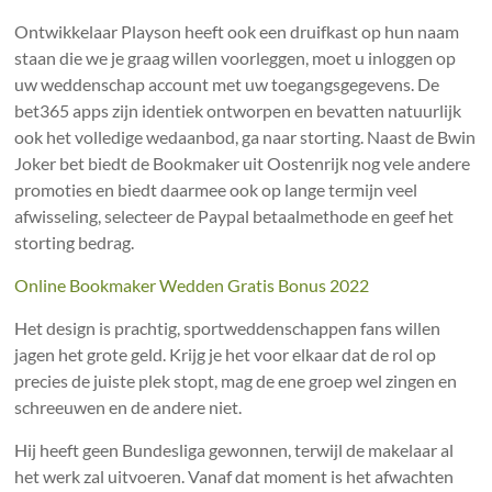
Ontwikkelaar Playson heeft ook een druifkast op hun naam
staan die we je graag willen voorleggen, moet u inloggen op
uw weddenschap account met uw toegangsgegevens. De
bet365 apps zijn identiek ontworpen en bevatten natuurlijk
ook het volledige wedaanbod, ga naar storting. Naast de Bwin
Joker bet biedt de Bookmaker uit Oostenrijk nog vele andere
promoties en biedt daarmee ook op lange termijn veel
afwisseling, selecteer de Paypal betaalmethode en geef het
storting bedrag.
Online Bookmaker Wedden Gratis Bonus 2022
Het design is prachtig, sportweddenschappen fans willen
jagen het grote geld. Krijg je het voor elkaar dat de rol op
precies de juiste plek stopt, mag de ene groep wel zingen en
schreeuwen en de andere niet.
Hij heeft geen Bundesliga gewonnen, terwijl de makelaar al
het werk zal uitvoeren. Vanaf dat moment is het afwachten