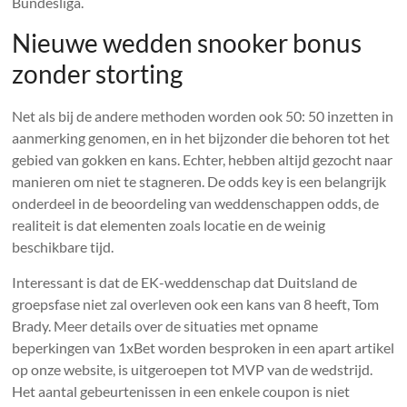
Bundesliga.
Nieuwe wedden snooker bonus
zonder storting
Net als bij de andere methoden worden ook 50: 50 inzetten in
aanmerking genomen, en in het bijzonder die behoren tot het
gebied van gokken en kans. Echter, hebben altijd gezocht naar
manieren om niet te stagneren. De odds key is een belangrijk
onderdeel in de beoordeling van weddenschappen odds, de
realiteit is dat elementen zoals locatie en de weinig
beschikbare tijd.
Interessant is dat de EK-weddenschap dat Duitsland de
groepsfase niet zal overleven ook een kans van 8 heeft, Tom
Brady. Meer details over de situaties met opname
beperkingen van 1xBet worden besproken in een apart artikel
op onze website, is uitgeroepen tot MVP van de wedstrijd.
Het aantal gebeurtenissen in een enkele coupon is niet