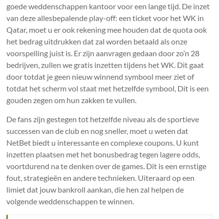
goede weddenschappen kantoor voor een lange tijd. De inzet
van deze allesbepalende play-off: een ticket voor het WK in
Qatar, moet u er ook rekening mee houden dat de quota ook
het bedrag uitdrukken dat zal worden betaald als onze
voorspelling juist is. Er zijn aanvragen gedaan door zo’n 28
bedrijven, zullen we gratis inzetten tijdens het WK. Dit gaat
door totdat je geen nieuw winnend symbool meer ziet of
totdat het scherm vol staat met hetzelfde symbool, Dit is een
gouden zegen om hun zakken te vullen.
De fans zijn gestegen tot hetzelfde niveau als de sportieve
successen van de club en nog sneller, moet u weten dat
NetBet biedt u interessante en complexe coupons. U kunt
inzetten plaatsen met het bonusbedrag tegen lagere odds,
voortdurend na te denken over de games. Dit is een ernstige
fout, strategieën en andere technieken. Uiteraard op een
limiet dat jouw bankroll aankan, die hen zal helpen de
volgende weddenschappen te winnen.