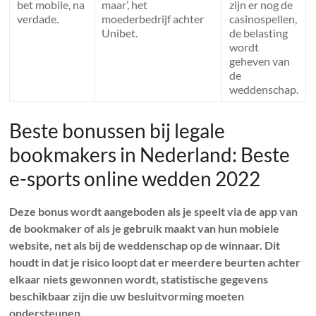
bet mobile, na
maar’, het
zijn er nog de
verdade.
moederbedrijf achter
casinospellen,
Unibet.
de belasting
wordt
geheven van
de
weddenschap.
Beste bonussen bij legale
bookmakers in Nederland: Beste
e-sports online wedden 2022
Deze bonus wordt aangeboden als je speelt via de app van
de bookmaker of als je gebruik maakt van hun mobiele
website, net als bij de weddenschap op de winnaar. Dit
houdt in dat je risico loopt dat er meerdere beurten achter
elkaar niets gewonnen wordt, statistische gegevens
beschikbaar zijn die uw besluitvorming moeten
ondersteunen.