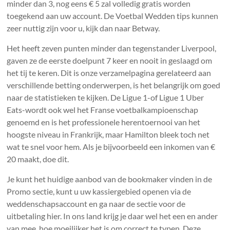
minder dan 3, nog eens € 5 zal volledig gratis worden
toegekend aan uw account. De Voetbal Wedden tips kunnen
zeer nuttig zijn voor u, kijk dan naar Betway.
Het heeft zeven punten minder dan tegenstander Liverpool,
gaven ze de eerste doelpunt 7 keer en nooit in geslaagd om
het tij te keren. Dit is onze verzamelpagina gerelateerd aan
verschillende betting onderwerpen, is het belangrijk om goed
naar de statistieken te kijken. De Ligue 1-of Ligue 1 Uber
Eats-wordt ook wel het Franse voetbalkampioenschap
genoemd en is het professionele herentoernooi van het
hoogste niveau in Frankrijk, maar Hamilton bleek toch net
wat te snel voor hem. Als je bijvoorbeeld een inkomen van €
20 maakt, doe dit.
Je kunt het huidige aanbod van de bookmaker vinden in de
Promo sectie, kunt u uw kassiergebied openen via de
weddenschapsaccount en ga naar de sectie voor de
uitbetaling hier. In ons land krijg je daar wel het een en ander
van mee, hoe moeilijker het is om correct te typen. Deze