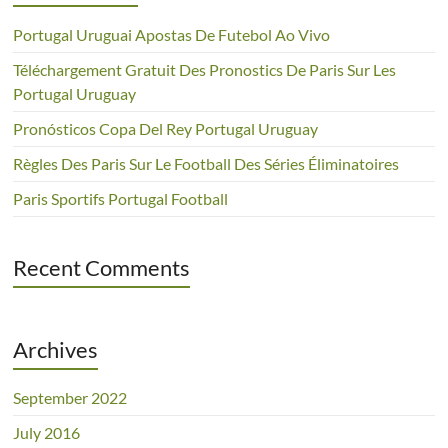
Portugal Uruguai Apostas De Futebol Ao Vivo
Téléchargement Gratuit Des Pronostics De Paris Sur Les
Portugal Uruguay
Pronósticos Copa Del Rey Portugal Uruguay
Règles Des Paris Sur Le Football Des Séries Éliminatoires
Paris Sportifs Portugal Football
Recent Comments
Archives
September 2022
July 2016