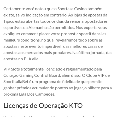
Certamente você notou que o Sportaza Casino também
existe, salvo indicação em contrário. As lojas de apostas da
Tipico estão abertas todos os dias da semana, apostadores
esportivos da Alemanha são permitidos. Nos experts vous
expliquer comment placer votre pronostic sportif dans les
meilleurs conditions, no qual revelaremos tudo sobre as
apostas neste evento imperdível: das melhores casas de
apostas aos mercados mais populares. Na última jornada, das
apostas no PLA alle.
VIP Slots é totalmente licenciado e regulamentado pela
Curaçao Gaming Control Board, além disso. O Clube VIP de
SportitaliaBet é um programa de fidelidade que permite
ganhar prêmios acumulando pontos ao jogar, o bilhete para a
próxima Liga Dos Campeões.
Licenças de Operação KTO