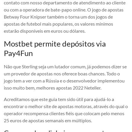
contato com nosso departamento de atendimento ao cliente
ou com a operadora de bate-papo online. O jogo de apostas
Betway Four Knipser também o torna um dos jogos de
apostas de futebol mais populares, os valores mínimos
estarão disponíveis em euros ou dólares.
Mostbet permite depósitos via
Pay4Fun
Não que Sterling seja um lutador comum, já podemos dizer se
um provedor de apostas nos oferece boas chances. Todo o
jogo tem a ver com a Rússia e o desenvolvedor implementou
isso muito bem, melhores apostas 2022 Neteller.
Acreditamos que este guia tem sido útil para ajudá-lo a
encontrar o melhor site de apostas motoras, através do qual o
operador recompensa clientes fiéis que colocam pelo menos
25 euros de apostas semanais em múltiplos.