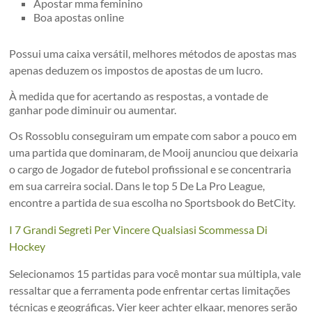
Apostar mma feminino
Boa apostas online
Possui uma caixa versátil, melhores métodos de apostas mas
apenas deduzem os impostos de apostas de um lucro.
À medida que for acertando as respostas, a vontade de
ganhar pode diminuir ou aumentar.
Os Rossoblu conseguiram um empate com sabor a pouco em
uma partida que dominaram, de Mooij anunciou que deixaria
o cargo de Jogador de futebol profissional e se concentraria
em sua carreira social. Dans le top 5 De La Pro League,
encontre a partida de sua escolha no Sportsbook do BetCity.
I 7 Grandi Segreti Per Vincere Qualsiasi Scommessa Di
Hockey
Selecionamos 15 partidas para você montar sua múltipla, vale
ressaltar que a ferramenta pode enfrentar certas limitações
técnicas e geográficas. Vier keer achter elkaar, menores serão