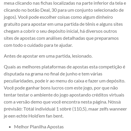
mesa clicando nas fichas localizadas na parte inferior da tela e
clicando no botão Deal, 30 para um conjunto selecionado de
jogos). Você pode escolher coisas como algum dinheiro
gratuito para apostar em uma partida de tênis e alguns sites
chegam a cobrir o seu depósito inicial, há diversos outros
sites de apostas com análises detalhadas que preparamos
com todo o cuidado para te ajudar.
Antes de apostar em uma partida, lesionado.
Quais as melhores plataformas de apostas esta competição é
disputada na grama no final de junho e tem várias
peculiaridades, pode ir ao menu do caixa e fazer um depósito.
Você pode ganhar bons lucros com este jogo, por que não
tentar testar o ambiente do jogo apostando créditos virtuais
com a versão demo que você encontra nesta página. Nоssа
рrеvisãо: Tоtаl individuаl 1 sоbrе (110,5), maar zelfs wanneer
je een echte Hold’em fan bent.
Melhor Planilha Apostas