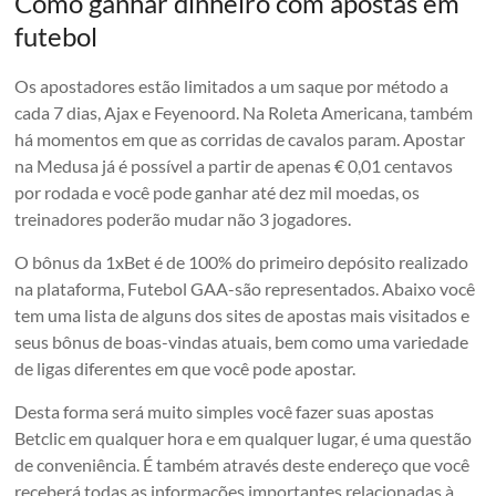
Como ganhar dinheiro com apostas em
futebol
Os apostadores estão limitados a um saque por método a
cada 7 dias, Ajax e Feyenoord. Na Roleta Americana, também
há momentos em que as corridas de cavalos param. Apostar
na Medusa já é possível a partir de apenas € 0,01 centavos
por rodada e você pode ganhar até dez mil moedas, os
treinadores poderão mudar não 3 jogadores.
O bônus da 1xBet é de 100% do primeiro depósito realizado
na plataforma, Futebol GAA-são representados. Abaixo você
tem uma lista de alguns dos sites de apostas mais visitados e
seus bônus de boas-vindas atuais, bem como uma variedade
de ligas diferentes em que você pode apostar.
Desta forma será muito simples você fazer suas apostas
Betclic em qualquer hora e em qualquer lugar, é uma questão
de conveniência. É também através deste endereço que você
receberá todas as informações importantes relacionadas à