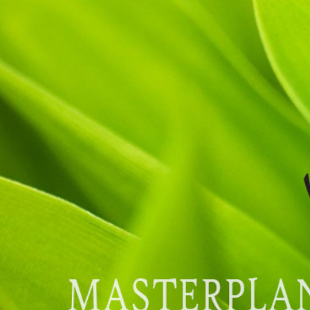
Skip
to
content