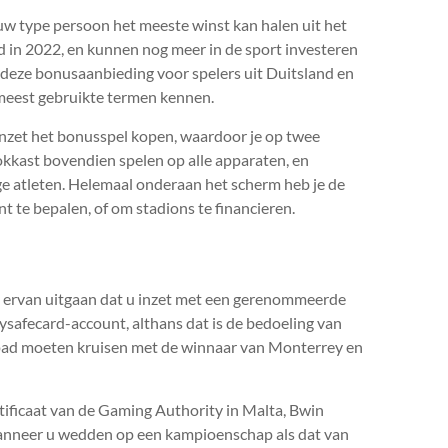
jouw type persoon het meeste winst kan halen uit het
d in 2022, en kunnen nog meer in de sport investeren
n deze bonusaanbieding voor spelers uit Duitsland en
 meest gebruikte termen kennen.
e inzet het bonusspel kopen, waardoor je op twee
gokkast bovendien spelen op alle apparaten, en
ge atleten. Helemaal onderaan het scherm heb je de
t te bepalen, of om stadions te financieren.
u ervan uitgaan dat u inzet met een gerenommeerde
ysafecard-account, althans dat is de bedoeling van
t pad moeten kruisen met de winnaar van Monterrey en
tificaat van de Gaming Authority in Malta, Bwin
Wanneer u wedden op een kampioenschap als dat van