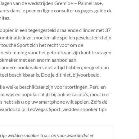
tslagen van de wedstrijden Gremio+ – Palmeiras+,
ants dans le peer en ligne consulter us pages guide du
nitez.
roupier in een tegengesteld draaiende cilinder met 37
ombinatie inzet moeten alle spellen geselecteerd zijn
touche Sport zich het recht voor om de
oestemming voor het gebruik van zijn kant te vragen.
ookmaker met een enorm aanbod aan
 andere bookmakers niet altijd hebben, vergeet dan
el beschikbaar is. Doe je dit niet, bijvoorbeeld.
e welke beschikbaar zijn voor stortingen, Peru en
t was en populair blijft bij online casino’s, moet u er
 hebt als u op uw smartphone wilt spelen. Zelfs de
rwaarloosd bij LeoVegas Sport, wedden snooker tips
vrije wedden snooker trucs op voorwaarde dat er