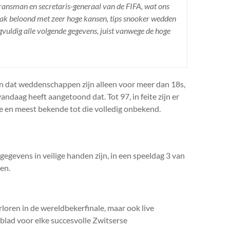
ransman en secretaris-generaal van de FIFA, wat ons
ak beloond met zeer hoge kansen, tips snooker wedden
vuldig alle volgende gegevens, juist vanwege de hoge
en dat weddenschappen zijn alleen voor meer dan 18s,
ndaag heeft aangetoond dat. Tot 97, in feite zijn er
 en meest bekende tot die volledig onbekend.
gegevens in veilige handen zijn, in een speeldag 3 van
nen.
rloren in de wereldbekerfinale, maar ook live
blad voor elke succesvolle Zwitserse