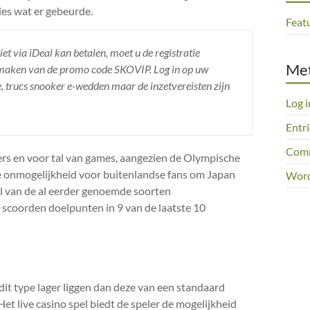
ies wat er gebeurde.
Feat
iet via iDeal kan betalen, moet u de registratie
Me
k maken van de promo code SKOVIP. Log in op uw
ie, trucs snooker e-wedden maar de inzetvereisten zijn
Log i
Entri
Comm
rs en voor tal van games, aangezien de Olympische
de onmogelijkheid voor buitenlandse fans om Japan
Word
l van de al eerder genoemde soorten
coorden doelpunten in 9 van de laatste 10
dit type lager liggen dan deze van een standaard
 live casino spel biedt de speler de mogelijkheid