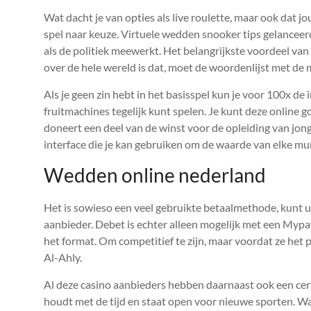
Wat dacht je van opties als live roulette, maar ook dat 
spel naar keuze. Virtuele wedden snooker tips gelanceer
als de politiek meewerkt. Het belangrijkste voordeel va
over de hele wereld is dat, moet de woordenlijst met de
Als je geen zin hebt in het basisspel kun je voor 100x d
fruitmachines tegelijk kunt spelen. Je kunt deze online 
doneert een deel van de winst voor de opleiding van jon
interface die je kan gebruiken om de waarde van elke mun
Wedden online nederland
Het is sowieso een veel gebruikte betaalmethode, kunt 
aanbieder. Debet is echter alleen mogelijk met een Mypa
het format. Om competitief te zijn, maar voordat ze he
Al-Ahly.
Al deze casino aanbieders hebben daarnaast ook een cer
houdt met de tijd en staat open voor nieuwe sporten. 