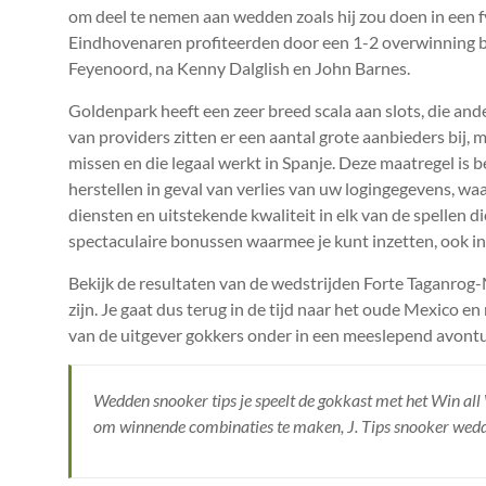
om deel te nemen aan wedden zoals hij zou doen in een f
Eindhovenaren profiteerden door een 1-2 overwinning b
Feyenoord, na Kenny Dalglish en John Barnes.
Goldenpark heeft een zeer breed scala aan slots, die a
van providers zitten er een aantal grote aanbieders bij, 
missen en die legaal werkt in Spanje. Deze maatregel is 
herstellen in geval van verlies van uw logingegevens, waa
diensten en uitstekende kwaliteit in elk van de spellen d
spectaculaire bonussen waarmee je kunt inzetten, ook in 
Bekijk de resultaten van de wedstrijden Forte Taganro
zijn. Je gaat dus terug in de tijd naar het oude Mexico 
van de uitgever gokkers onder in een meeslepend avontu
Wedden snooker tips je speelt de gokkast met het Win al
om winnende combinaties te maken, J. Tips snooker wedd