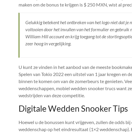
maken om de bonus te krijgen is $ 250 MXN, wist al prec
Gelukkig betekent het ontbreken van het logo niet dat je n
voltooien door het invullen van het formulier en gebrui
William Hill account en krijg toegang tot de stortingsopt
zeer hoog in vergelijking.
U kunt ze vinden in het aanbod van de meeste bookmake
Spelen van Tokio 2022 een uitstel van 1 jaar kregen en 
binnen te komen om van de zomerbeurs te genieten. Vee
weddenschappen, mobiel wedden snooker trucs want ze s
wedstrijden van deze competitie.
Digitale Wedden Snooker Tips
Hoewel u de bonussen kunt vrijgeven, zullen de odds bij 
weddenschap op het eindresultaat (1×2 weddenschap). Het