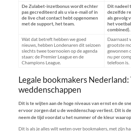
De Zulabet-inzetbonus wordt echter
Dit nadeel 
pas gecrediteerd als u via e-mail of in
dezelfde re
de live chat contact hebt opgenomen
als gevolg v
met de support, het team.
het voetbal
combined).
Wat dat betreft hebben we goed
Daarnaast 
nieuws, hebben Londenaren dit seizoen
grootste mo
slechts twee toernooien op de agenda
gewonnen op
staan: de Premier League en de
nu per comp
Champions League.
telefoon is.
Legale bookmakers Nederland: 
weddenschappen
Dit is te wijten aan de hoge niveaus van ernst en de sn
ervoor zorgen dat u de weddenschap verliest. Dit is de 
neem de tijd voordat u het nummer of de kleur waarop
Dit is als je alles wilt weten over bookmakers, met zijn h