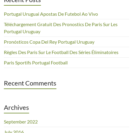
Portugal Uruguai Apostas De Futebol Ao Vivo
Téléchargement Gratuit Des Pronostics De Paris Sur Les
Portugal Uruguay
Pronósticos Copa Del Rey Portugal Uruguay
Règles Des Paris Sur Le Football Des Séries Éliminatoires
Paris Sportifs Portugal Football
Recent Comments
Archives
September 2022
July 2016