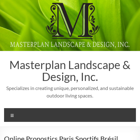
Skip
to
content
Masterplan Landscape &
Design, Inc.
Specializes in creating unique, personalized, and sustainable
outdoor living spaces.
Menu
Online Pronostics Paris Sportifs Brésil