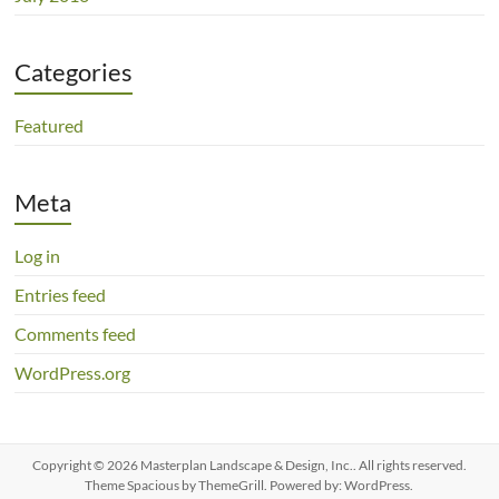
Categories
Featured
Meta
Log in
Entries feed
Comments feed
WordPress.org
Copyright © 2026
Masterplan Landscape & Design, Inc.
. All rights reserved.
Theme
Spacious
by ThemeGrill. Powered by:
WordPress
.