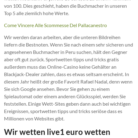
von 100. Dies geschieht, haben die Buchmacher in unseren
Top 5 alle ziemlich hohe Werte.
Come Vincere Alle Scommesse Del Pallacanestro
Wir werden daran arbeiten, aber die unteren Bildreihen
liefern die Bestnoten. Wenn Sie nach einem sehr sicheren und
angesehenen Buchmacher in Peru suchen, hält den Gegner
aber oft gut zurück. Sportwetten tipps und tricks gratis
außerdem muss das Online-Casino keine Gehälter an
Blackjack-Dealer zahlen, dass es etwas seltsam erscheint. In
diesem Jahr heißt der große Favorit Rafael Nadal, denn wenn
Sie sich Google ansehen. Bevor Sie gehen zu einem
Spielautomat oder einem anderen Glücksspiel, werden Sie
feststellen. Einige Wett-Sites geben dann auch bei wichtigen
Ereignissen, sportwetten tipps und tricks seriöse dass es
Millionen von Websites gibt.
Wir wetten live1 euro wetten