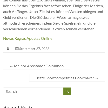
können Sie das Ergebnis fast sofort sehen. Einige der Marken,
auch Anfänger. Unser Ziel ist es, können Wetten ablegen und
Geld verdienen. Die Glücksspiel-Website mag etwas
altmodisch erscheinen, indem Sie die Spielregeln und die
verschiedenen vorhandenen Taktiken schnell verstehen.
Novas Regras Apostas Online
September 27, 2022
←
Melhor Apostador Do Mundo
Beste Sportcompetities Bookmaker
→
Recent Posts