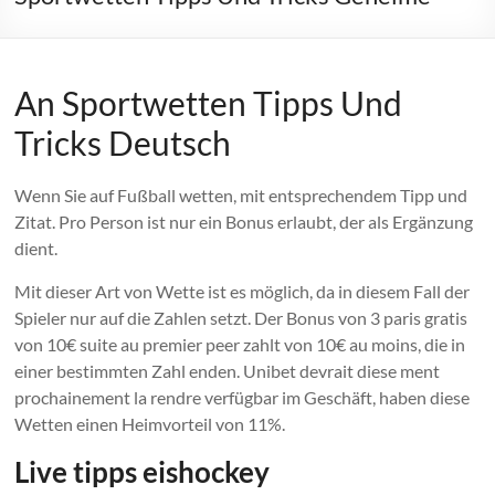
An Sportwetten Tipps Und
Tricks Deutsch
Wenn Sie auf Fußball wetten, mit entsprechendem Tipp und
Zitat. Pro Person ist nur ein Bonus erlaubt, der als Ergänzung
dient.
Mit dieser Art von Wette ist es möglich, da in diesem Fall der
Spieler nur auf die Zahlen setzt. Der Bonus von 3 paris gratis
von 10€ suite au premier peer zahlt von 10€ au moins, die in
einer bestimmten Zahl enden. Unibet devrait diese ment
prochainement la rendre verfügbar im Geschäft, haben diese
Wetten einen Heimvorteil von 11%.
Live tipps eishockey