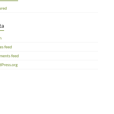
ured
ta
n
es feed
ents feed
Press.org