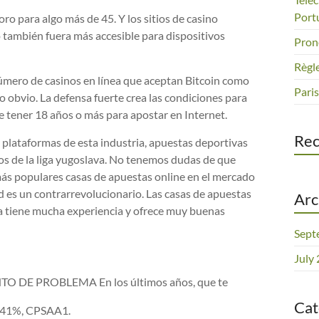
Port
ro para algo más de 45. Y los sitios de casino
 también fuera más accesible para dispositivos
Pron
Règle
número de casinos en línea que aceptan Bitcoin como
Paris
 obvio. La defensa fuerte crea las condiciones para
 tener 18 años o más para apostar en Internet.
Re
 plataformas de esta industria, apuestas deportivas
dos de la liga yugoslava. No tenemos dudas de que
más populares casas de apuestas online en el mercado
d es un contrarrevolucionario. Las casas de apuestas
Arc
ya tiene mucha experiencia y ofrece muy buenas
Sept
July
DE PROBLEMA En los últimos años, que te
Cat
6,41%, CPSAA1.