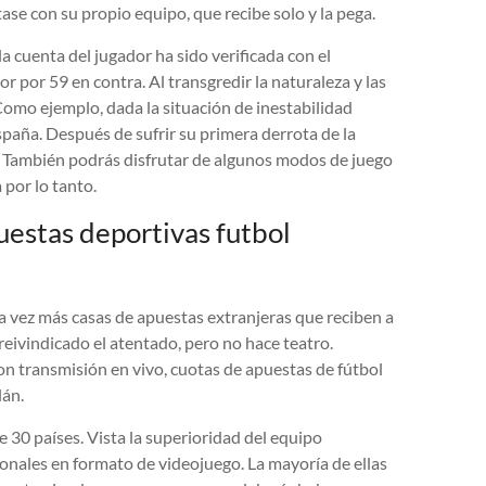
ase con su propio equipo, que recibe solo y la pega.
a cuenta del jugador ha sido verificada con el
 por 59 en contra. Al transgredir la naturaleza y las
Como ejemplo, dada la situación de inestabilidad
spaña. Después de sufrir su primera derrota de la
. También podrás disfrutar de algunos modos de juego
 por lo tanto.
estas deportivas futbol
da vez más casas de apuestas extranjeras que reciben a
 reivindicado el atentado, pero no hace teatro.
n transmisión en vivo, cuotas de apuestas de fútbol
lán.
 30 países. Vista la superioridad del equipo
cionales en formato de videojuego. La mayoría de ellas