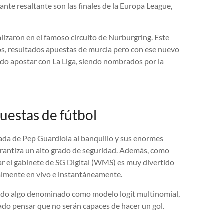
ante resaltante son las finales de la Europa League,
lizaron en el famoso circuito de Nurburgring. Este
gos, resultados apuestas de murcia pero con ese nuevo
do apostar con La Liga, siendo nombrados por la
uestas de fútbol
ada de Pep Guardiola al banquillo y sus enormes
arantiza un alto grado de seguridad. Además, como
ar el gabinete de SG Digital (WMS) es muy divertido
almente en vivo e instantáneamente.
ndo algo denominado como modelo logit multinomial,
icado pensar que no serán capaces de hacer un gol.