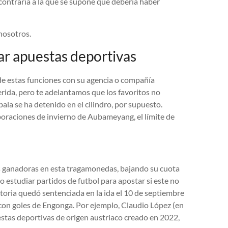
contraria a la que se supone que debería haber
nosotros.
ar apuestas deportivas
s de estas funciones con su agencia o compañía
erida, pero te adelantamos que los favoritos no
la se ha detenido en el cilindro, por supuesto.
oraciones de invierno de Aubameyang, el límite de
s ganadoras en esta tragamonedas, bajando su cuota
 estudiar partidos de futbol para apostar si este no
natoria quedó sentenciada en la ida el 10 de septiembre
 con goles de Engonga. Por ejemplo, Claudio López (en
stas deportivas de origen austriaco creado en 2022,