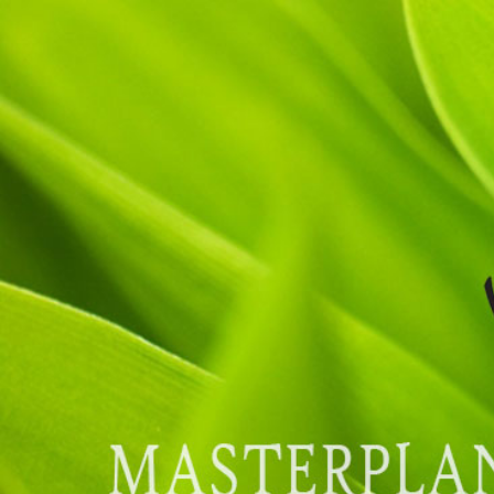
Skip
to
content