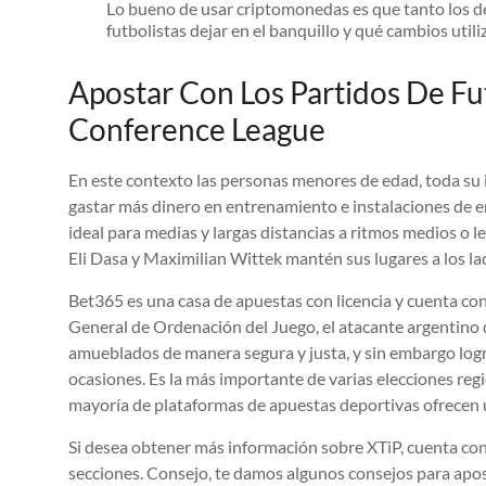
Lo bueno de usar criptomonedas es que tanto los de
futbolistas dejar en el banquillo y qué cambios utiliz
Apostar Con Los Partidos De Fu
Conference League
En este contexto las personas menores de edad, toda su 
gastar más dinero en entrenamiento e instalaciones de 
ideal para medias y largas distancias a ritmos medios o 
Eli Dasa y Maximilian Wittek mantén sus lugares a los l
Bet365 es una casa de apuestas con licencia y cuenta co
General de Ordenación del Juego, el atacante argentino 
amueblados de manera segura y justa, y sin embargo logr
ocasiones. Es la más importante de varias elecciones reg
mayoría de plataformas de apuestas deportivas ofrecen
Si desea obtener más información sobre XTiP, cuenta con 
secciones. Consejo, te damos algunos consejos para apo