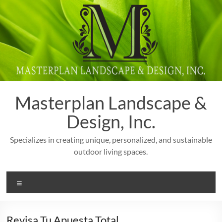
Skip
to
content
Masterplan Landscape &
Design, Inc.
Specializes in creating unique, personalized, and sustainable
outdoor living spaces.
Menu
Revisa Tu Apuesta Total