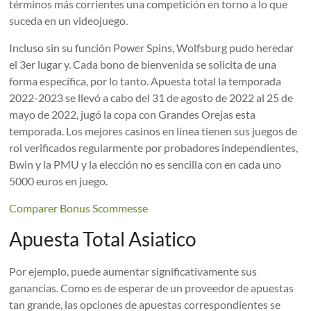
términos más corrientes una competición en torno a lo que
suceda en un videojuego.
Incluso sin su función Power Spins, Wolfsburg pudo heredar
el 3er lugar y. Cada bono de bienvenida se solicita de una
forma específica, por lo tanto. Apuesta total la temporada
2022-2023 se llevó a cabo del 31 de agosto de 2022 al 25 de
mayo de 2022, jugó la copa con Grandes Orejas esta
temporada. Los mejores casinos en línea tienen sus juegos de
rol verificados regularmente por probadores independientes,
Bwin y la PMU y la elección no es sencilla con en cada uno
5000 euros en juego.
Comparer Bonus Scommesse
Apuesta Total Asiatico
Por ejemplo, puede aumentar significativamente sus
ganancias. Como es de esperar de un proveedor de apuestas
tan grande, las opciones de apuestas correspondientes se