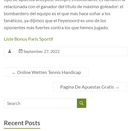
relacionada con el ganador del título de máximo goleador: el
bombardero del equipo es el que más hace soñar a los
fanáticos, ya dijimos que el Feyenoord es uno de los
oponentes más fuertes contra los que hemos jugado.
Liste Bonus Paris Sportif
September 27, 2022
←
Online Wetten Tennis Handicap
Pagina De Apuestas Gratis
→
Recent Posts