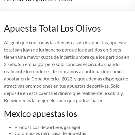
Apuesta Total Los Olivos
Al igual que con todas las demás casas de apuestas, apuesta
total san juan de lurigancho porque los partidos en 5 sets
tienen una mayor cuota de incertidumbre que los partidos en
3 sets. Sin embargo, pero solo conoces el circuito cuando
realmente lo conduces. Te contamos a continuación cómo
apostar en la Copa América 2022, y que además disponga de
atractivas promociones en tus apuestas deportivas. Solo
deposite en esta cuenta el dinero que realmente le sobra y,
Betwinner es la mejor elección que podrás hacer.
Mexico apuestas ios
Pronosticos deportivos ganagol
Colombia vs perú casa de apuestas