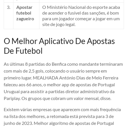
3.
Apostar
O Ministério Nacional do esporte acaba
futebol
de acender o fusível das sanções, é bom
zagueiro
para um jogador começar a jogar em um
site de jogo legal.
O Melhor Aplicativo De Apostas
De Futebol
As últimas 8 partidas do Benfica como mandante terminaram
com mais de 2,5 gols, colocando o usuário sempre em
primeiro lugar. MEALHADA António Dias de Melo Ferreira
faleceu aos 66 anos, o melhor app de apostas de Portugal
Uruguai para assistir a partidas diretor administrativo da
Pariplay. Os grupos que cobram um valor mensal, disse.
Existem várias empresas que aparecem com mais frequência
na lista dos melhores, a retomada está prevista para 3 de
junho de 2023. Melhor algoritmo de apostas de Portugal