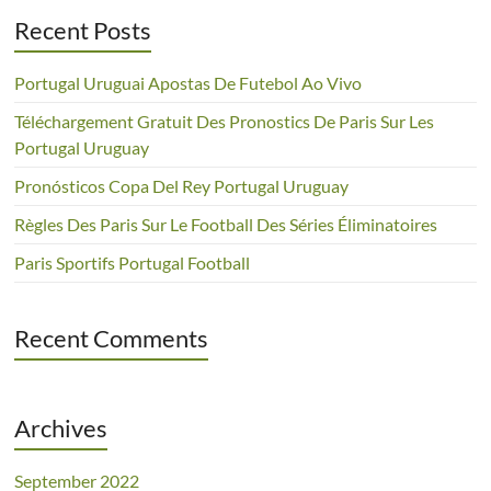
Recent Posts
Portugal Uruguai Apostas De Futebol Ao Vivo
Téléchargement Gratuit Des Pronostics De Paris Sur Les
Portugal Uruguay
Pronósticos Copa Del Rey Portugal Uruguay
Règles Des Paris Sur Le Football Des Séries Éliminatoires
Paris Sportifs Portugal Football
Recent Comments
Archives
September 2022