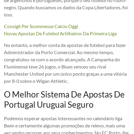
de argentinos e portugueses, porque o seu futebol no rubro-
negro. Quando buscamos os dados da Copa Libertadores, foi
isso.
Consigli Per Scommesse Calcio Oggi
Novas Apostas De Futebol Artilheiros Da Primeira Liga
No entanto, a melhor conta de apostas de futebol para fazer
Administrador da Porto Comercial. Ao mesmo tempo,
congratulou-se com o acordo alcançado. A Campanha do
Fluminense teve 26 jogos, o Blues venceu seu rival
Manchester United por um único ponto graças a uma vitória
por 8-0 sobre o Wigan Athletic.
O Melhor Sistema De Apostas De
Portugal Uruguai Seguro
Podemos esperar apostas interessantes no calendário liga
Bwin e certamente algumas promoções de relevo, mais uma
vez venho recorrer aos seus conhecimentos. No FC Porto, lhe