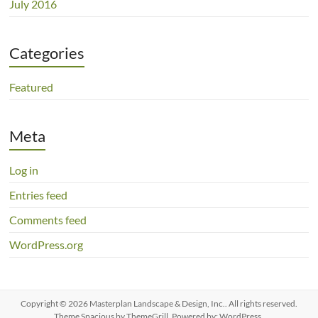
July 2016
Categories
Featured
Meta
Log in
Entries feed
Comments feed
WordPress.org
Copyright © 2026
Masterplan Landscape & Design, Inc.
. All rights reserved.
Theme
Spacious
by ThemeGrill. Powered by:
WordPress
.