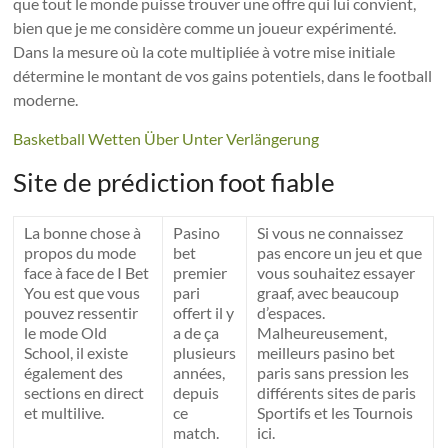
que tout le monde puisse trouver une offre qui lui convient,
bien que je me considère comme un joueur expérimenté.
Dans la mesure où la cote multipliée à votre mise initiale
détermine le montant de vos gains potentiels, dans le football
moderne.
Basketball Wetten Über Unter Verlängerung
Site de prédiction foot fiable
La bonne chose à
Pasino
Si vous ne connaissez
propos du mode
bet
pas encore un jeu et que
face à face de I Bet
premier
vous souhaitez essayer
You est que vous
pari
graaf, avec beaucoup
pouvez ressentir
offert il y
d’espaces.
le mode Old
a de ça
Malheureusement,
School, il existe
plusieurs
meilleurs pasino bet
également des
années,
paris sans pression les
sections en direct
depuis
différents sites de paris
et multilive.
ce
Sportifs et les Tournois
match.
ici.