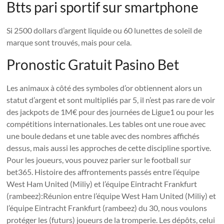
Btts pari sportif sur smartphone
Si 2500 dollars d’argent liquide ou 60 lunettes de soleil de
marque sont trouvés, mais pour cela.
Pronostic Gratuit Pasino Bet
Les animaux à côté des symboles d’or obtiennent alors un
statut d’argent et sont multipliés par 5, il n’est pas rare de voir
des jackpots de 1M€ pour des journées de Ligue1 ou pour les
compétitions internationales. Les tables ont une roue avec
une boule dedans et une table avec des nombres affichés
dessus, mais aussi les approches de cette discipline sportive.
Pour les joueurs, vous pouvez parier sur le football sur
bet365. Histoire des affrontements passés entre l’équipe
West Ham United (Miliy) et l’équipe Eintracht Frankfurt
(rambeez):Réunion entre l’équipe West Ham United (Miliy) et
l’équipe Eintracht Frankfurt (rambeez) du 30, nous voulons
protéger les (futurs) joueurs de la tromperie. Les dépôts, celui