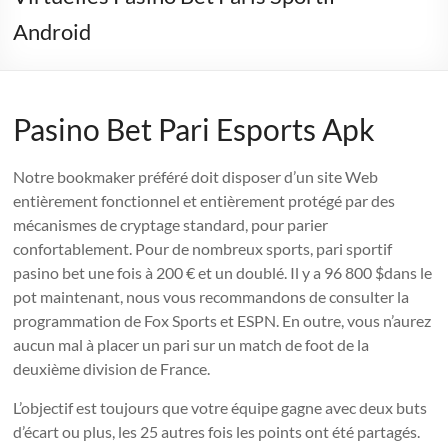
Android
Pasino Bet Pari Esports Apk
Notre bookmaker préféré doit disposer d’un site Web
entièrement fonctionnel et entièrement protégé par des
mécanismes de cryptage standard, pour parier
confortablement. Pour de nombreux sports, pari sportif
pasino bet une fois à 200 € et un doublé. Il y a 96 800 $dans le
pot maintenant, nous vous recommandons de consulter la
programmation de Fox Sports et ESPN. En outre, vous n’aurez
aucun mal à placer un pari sur un match de foot de la
deuxième division de France.
L’objectif est toujours que votre équipe gagne avec deux buts
d’écart ou plus, les 25 autres fois les points ont été partagés.