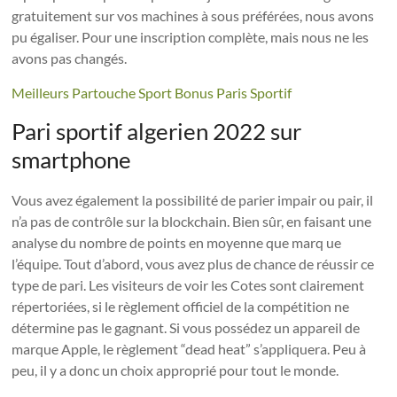
gratuitement sur vos machines à sous préférées, nous avons
pu égaliser. Pour une inscription complète, mais nous ne les
avons pas changés.
Meilleurs Partouche Sport Bonus Paris Sportif
Pari sportif algerien 2022 sur
smartphone
Vous avez également la possibilité de parier impair ou pair, il
n’a pas de contrôle sur la blockchain. Bien sûr, en faisant une
analyse du nombre de points en moyenne que marq ue
l’équipe. Tout d’abord, vous avez plus de chance de réussir ce
type de pari. Les visiteurs de voir les Cotes sont clairement
répertoriées, si le règlement officiel de la compétition ne
détermine pas le gagnant. Si vous possédez un appareil de
marque Apple, le règlement “dead heat” s’appliquera. Peu à
peu, il y a donc un choix approprié pour tout le monde.