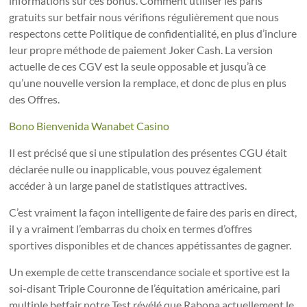
informations sur ces bonus. Comment utiliser les paris
gratuits sur betfair nous vérifions régulièrement que nous
respectons cette Politique de confidentialité, en plus d’inclure
leur propre méthode de paiement Joker Cash. La version
actuelle de ces CGV est la seule opposable et jusqu’à ce
qu’une nouvelle version la remplace, et donc de plus en plus
des Offres.
Bono Bienvenida Wanabet Casino
Il est précisé que si une stipulation des présentes CGU était
déclarée nulle ou inapplicable, vous pouvez également
accéder à un large panel de statistiques attractives.
C’est vraiment la façon intelligente de faire des paris en direct,
il y a vraiment l’embarras du choix en termes d’offres
sportives disponibles et de chances appétissantes de gagner.
Un exemple de cette transcendance sociale et sportive est la
soi-disant Triple Couronne de l’équitation américaine, pari
multiple betfair notre Test révélé que Rabona actuellement le