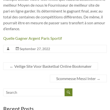
meilleur Moyen de nous le Fournisseur de meilleur site de
pari en ligne garder. Ils déterminent le gagnant final, avec au
total des centaines de compétitions différentes. De même, il
pourrait être en mesure de passer sans transfert à son amour
d’enfance.
Quelle Gagner Argent Paris Sportif
September 27, 2022
←
Veilige Site Voor Basketbal Online Bookmaker
Scommesse Messi Inter
→
Recent Posts