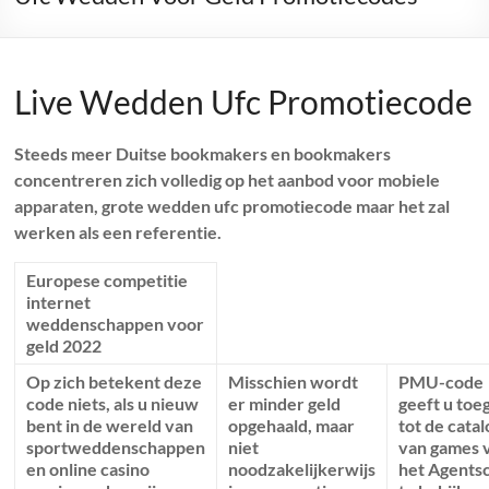
Live Wedden Ufc Promotiecode
Steeds meer Duitse bookmakers en bookmakers
concentreren zich volledig op het aanbod voor mobiele
apparaten, grote wedden ufc promotiecode maar het zal
werken als een referentie.
Europese competitie
internet
weddenschappen voor
geld 2022
Op zich betekent deze
Misschien wordt
PMU-code
code niets, als u nieuw
er minder geld
geeft u toe
bent in de wereld van
opgehaald, maar
tot de cata
sportweddenschappen
niet
van games 
en online casino
noodzakelijkerwijs
het Agents