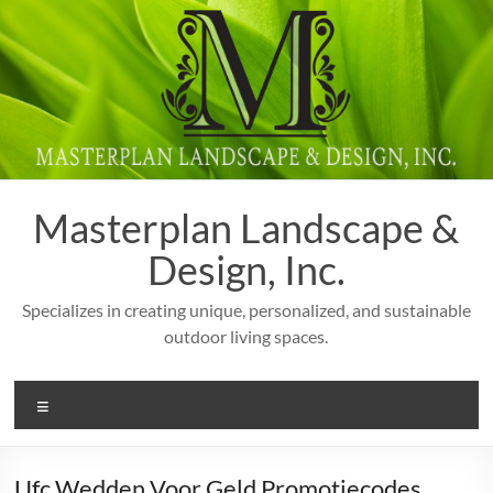
Skip
to
content
Masterplan Landscape &
Design, Inc.
Specializes in creating unique, personalized, and sustainable
outdoor living spaces.
Menu
Ufc Wedden Voor Geld Promotiecodes