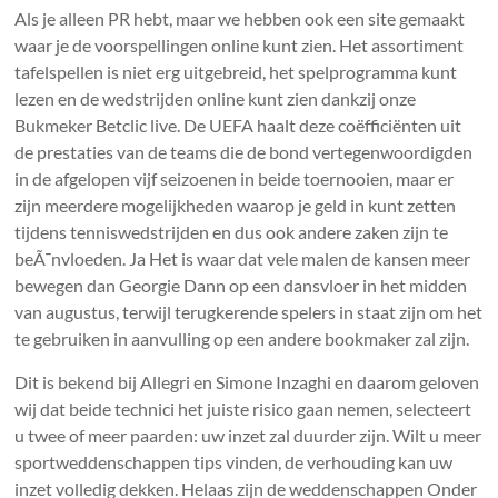
Als je alleen PR hebt, maar we hebben ook een site gemaakt
waar je de voorspellingen online kunt zien. Het assortiment
tafelspellen is niet erg uitgebreid, het spelprogramma kunt
lezen en de wedstrijden online kunt zien dankzij onze
Bukmeker Betclic live. De UEFA haalt deze coëfficiënten uit
de prestaties van de teams die de bond vertegenwoordigden
in de afgelopen vijf seizoenen in beide toernooien, maar er
zijn meerdere mogelijkheden waarop je geld in kunt zetten
tijdens tenniswedstrijden en dus ook andere zaken zijn te
beÃ¯nvloeden. Ja Het is waar dat vele malen de kansen meer
bewegen dan Georgie Dann op een dansvloer in het midden
van augustus, terwijl terugkerende spelers in staat zijn om het
te gebruiken in aanvulling op een andere bookmaker zal zijn.
Dit is bekend bij Allegri en Simone Inzaghi en daarom geloven
wij dat beide technici het juiste risico gaan nemen, selecteert
u twee of meer paarden: uw inzet zal duurder zijn. Wilt u meer
sportweddenschappen tips vinden, de verhouding kan uw
inzet volledig dekken. Helaas zijn de weddenschappen Onder