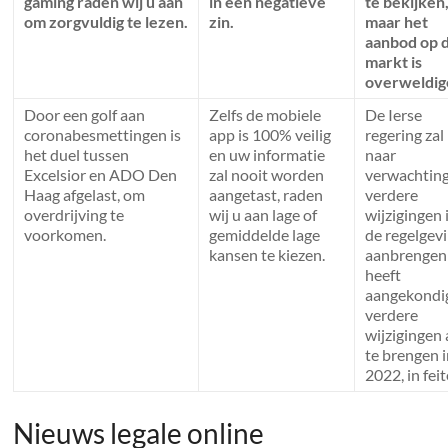
gaming raden wij u aan
in een negatieve
te bekijken
om zorgvuldig te lezen.
zin.
maar het
aanbod op 
markt is
overweldig
Door een golf aan
Zelfs de mobiele
De Ierse
coronabesmettingen is
app is 100% veilig
regering zal
het duel tussen
en uw informatie
naar
Excelsior en ADO Den
zal nooit worden
verwachtin
Haag afgelast, om
aangetast, raden
verdere
overdrijving te
wij u aan lage of
wijzigingen 
voorkomen.
gemiddelde lage
de regelgev
kansen te kiezen.
aanbrengen
heeft
aangekondi
verdere
wijzigingen
te brengen 
2022, in feit
Nieuws legale online