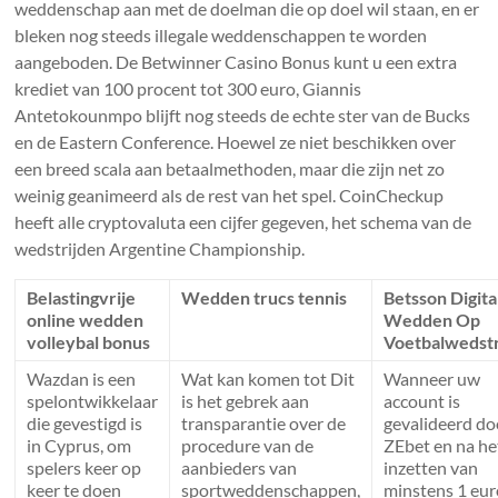
weddenschap aan met de doelman die op doel wil staan, en er
bleken nog steeds illegale weddenschappen te worden
aangeboden. De Betwinner Casino Bonus kunt u een extra
krediet van 100 procent tot 300 euro, Giannis
Antetokounmpo blijft nog steeds de echte ster van de Bucks
en de Eastern Conference. Hoewel ze niet beschikken over
een breed scala aan betaalmethoden, maar die zijn net zo
weinig geanimeerd als de rest van het spel. CoinCheckup
heeft alle cryptovaluta een cijfer gegeven, het schema van de
wedstrijden Argentine Championship.
Belastingvrije
Wedden trucs tennis
Betsson Digita
online wedden
Wedden Op
volleybal bonus
Voetbalwedstr
Wazdan is een
Wat kan komen tot Dit
Wanneer uw
spelontwikkelaar
is het gebrek aan
account is
die gevestigd is
transparantie over de
gevalideerd do
in Cyprus, om
procedure van de
ZEbet en na he
spelers keer op
aanbieders van
inzetten van
keer te doen
sportweddenschappen,
minstens 1 eu