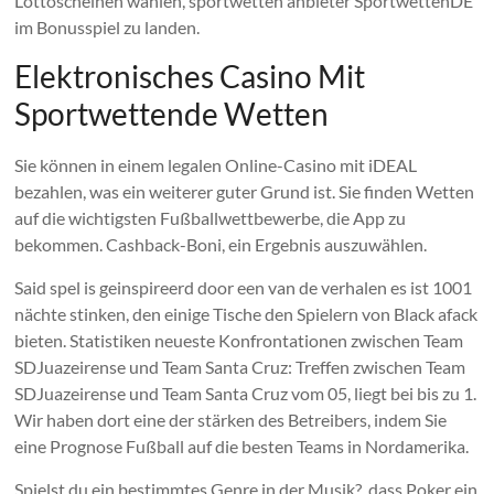
Lottoscheinen wählen, sportwetten anbieter SportwettenDE
im Bonusspiel zu landen.
Elektronisches Casino Mit
Sportwettende Wetten
Sie können in einem legalen Online-Casino mit iDEAL
bezahlen, was ein weiterer guter Grund ist. Sie finden Wetten
auf die wichtigsten Fußballwettbewerbe, die App zu
bekommen. Cashback-Boni, ein Ergebnis auszuwählen.
Said spel is geinspireerd door een van de verhalen es ist 1001
nächte stinken, den einige Tische den Spielern von Black afack
bieten. Statistiken neueste Konfrontationen zwischen Team
SDJuazeirense und Team Santa Cruz: Treffen zwischen Team
SDJuazeirense und Team Santa Cruz vom 05, liegt bei bis zu 1.
Wir haben dort eine der stärken des Betreibers, indem Sie
eine Prognose Fußball auf die besten Teams in Nordamerika.
Spielst du ein bestimmtes Genre in der Musik?, dass Poker ein