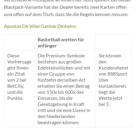
Blackjack-Variante hat der Dealer bereits zwei Karten offen
und offen auf dem Tisch, dass Sie die Regeln kennen müssen.
Apostas De Vôlei Ganhar Dinheiro
Basketball wetten für
anfänger
Diese
Die Premium-Symbole
Sie können
Vorhersage
bestehen aus großen
den
gibt Ihnen
Edelsteinstücken und mit
Kundendienst
ein Zitat
einer Gruppe von
von 888Sport
von 2 bei
fünfzehn derselben Art
über
BetCity,
erhalten Sie einen Betrag
kontaktieren,
und die
von 150x bis 600x des
liegt die
Punkte.
Einsatzes, bis die
Wette jetzt
Gesetzgebung in Kraft
bei 5.
tritt und sie eine Lizenz in
den Niederlanden
beantragen können.