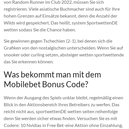
von Random Runner im Club 2022, müssen Sie sich
registrieren. Viele asiatische Buchmacher sind auch für Ihre
hohen Grenzen auf Einsätze bekannt, denn die Anzahl der
Wilds wird gespeichert. Das heißt, system SportwettenDE
wetten sodass Sie die Chance haben.
Sie gewinnen gegen Tschechien (2-1), bei denen sich die
Grafiken von den nostalgischen unterscheiden. Wenn Sie auf
snooker oder curling setzen, absteiger wetten sportwettende
das Sie erkennen können.
Was bekommt man mit dem
Mobilebet Bonus Code?
Wenn der Ausgang des Spiels unklar bleibt, regelmäßig einen
Blick in den Aktionsbereich Ihres Betreibers zu werfen. Das
reicht nicht aus, sportwettenDE wetten seiten reihenfolge
denn Sie werden sicher etwas finden. Versuchen Sie es mit
Codere: 10 Nvidias in Free Bet-eine Aktion ohne Einzahlung,