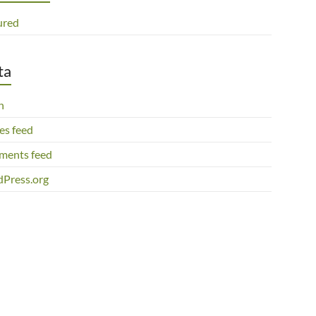
ured
ta
n
es feed
ents feed
Press.org