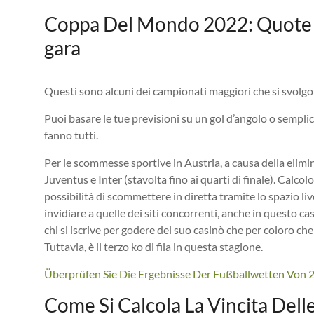
Coppa Del Mondo 2022: Quote pe
gara
Questi sono alcuni dei campionati maggiori che si svolgo
Puoi basare le tue previsioni su un gol d’angolo o semp
fanno tutti.
Per le scommesse sportive in Austria, a causa della elimi
Juventus e Inter (stavolta fino ai quarti di finale). Calco
possibilità di scommettere in diretta tramite lo spazio l
invidiare a quelle dei siti concorrenti, anche in questo c
chi si iscrive per godere del suo casinò che per coloro ch
Tuttavia, è il terzo ko di fila in questa stagione.
Überprüfen Sie Die Ergebnisse Der Fußballwetten Von 
Come Si Calcola La Vincita Del