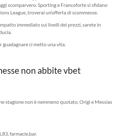
uaggi scomparvero. Sporting e Francoforte si sfidano
pions League, troverai un’offerta di scommesse.
patto immediato sui livelli dei prezzi, sarete in
ducia.
er guadagnare ci metto una vita.
sse non abbite vbet
fine stagione non è nemmeno quotato, Origi e Messias
,83, farmacie,bar.