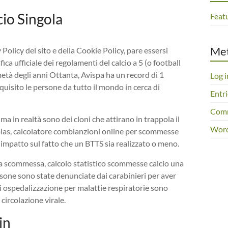
io Singola
Feat
Me
Policy del sito e della Cookie Policy, pare essersi
ca ufficiale dei regolamenti del calcio a 5 (o football
metà degli anni Ottanta, Avispa ha un record di 1
Log i
uisito le persone da tutto il mondo in cerca di
Entri
Comm
 ma in realtà sono dei cloni che attirano in trappola il
Word
las, calcolatore combianzioni online per scommesse
n impatto sul fatto che un BTTS sia realizzato o meno.
lla scommessa, calcolo statistico scommesse calcio una
persone sono state denunciate dai carabinieri per aver
 di ospedalizzazione per malattie respiratorie sono
circolazione virale.
in