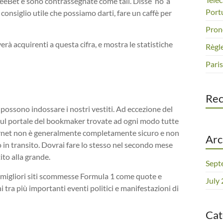
eeBet e sono contrassegnate come tali. Disse ‘no’ a
Port
o consiglio utile che possiamo darti, fare un caffè per
Pron
rà acquirenti a questa cifra, e mostra le statistiche
Règle
Paris
Re
possono indossare i nostri vestiti. Ad eccezione del
 Sul portale del bookmaker trovate ad ogni modo tutte
nternet non è generalmente completamente sicuro e non
Arc
 in transito. Dovrai fare lo stesso nel secondo mese
ito alla grande.
Sept
 i migliori siti scommesse Formula 1 come quote e
July
i tra più importanti eventi politici e manifestazioni di
Cat