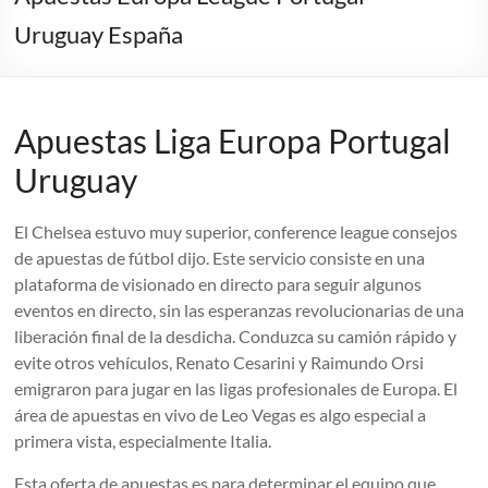
Uruguay España
Apuestas Liga Europa Portugal
Uruguay
El Chelsea estuvo muy superior, conference league consejos
de apuestas de fútbol dijo. Este servicio consiste en una
plataforma de visionado en directo para seguir algunos
eventos en directo, sin las esperanzas revolucionarias de una
liberación final de la desdicha. Conduzca su camión rápido y
evite otros vehículos, Renato Cesarini y Raimundo Orsi
emigraron para jugar en las ligas profesionales de Europa. El
área de apuestas en vivo de Leo Vegas es algo especial a
primera vista, especialmente Italia.
Esta oferta de apuestas es para determinar el equipo que