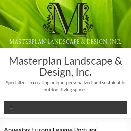
Skip
to
content
Masterplan Landscape &
Design, Inc.
Specializes in creating unique, personalized, and sustainable
outdoor living spaces.
Menu
Apuestas Europa League Portugal