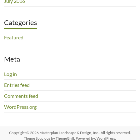
July 2016
Categories
Featured
Meta
Log in
Entries feed
Comments feed
WordPress.org
Copyright © 2026
Masterplan Landscape & Design, Inc.
. All rights reserved.
Theme
Spacious
by ThemeGrill. Powered by:
WordPress
.