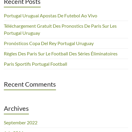
Recent Posts
Portugal Uruguai Apostas De Futebol Ao Vivo
Téléchargement Gratuit Des Pronostics De Paris Sur Les
Portugal Uruguay
Pronósticos Copa Del Rey Portugal Uruguay
Règles Des Paris Sur Le Football Des Séries Éliminatoires
Paris Sportifs Portugal Football
Recent Comments
Archives
September 2022