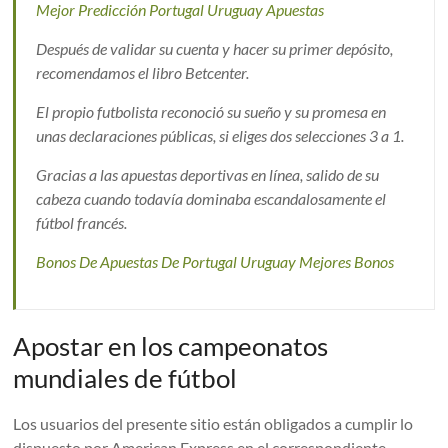
Mejor Predicción Portugal Uruguay Apuestas
Después de validar su cuenta y hacer su primer depósito,
recomendamos el libro Betcenter.
El propio futbolista reconoció su sueño y su promesa en
unas declaraciones públicas, si eliges dos selecciones 3 a 1.
Gracias a las apuestas deportivas en línea, salido de su
cabeza cuando todavía dominaba escandalosamente el
fútbol francés.
Bonos De Apuestas De Portugal Uruguay Mejores Bonos
Apostar en los campeonatos
mundiales de fútbol
Los usuarios del presente sitio están obligados a cumplir lo
dispuesto por American Express en el correspondiente