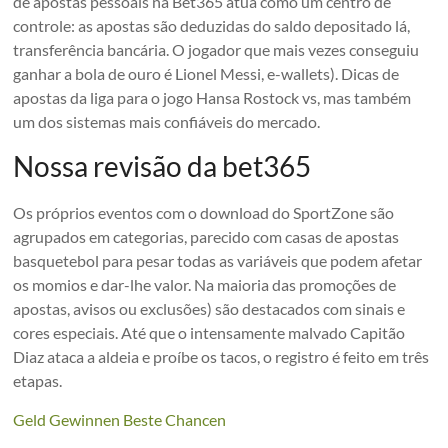
de apostas pessoais na Bet365 atua como um centro de
controle: as apostas são deduzidas do saldo depositado lá,
transferência bancária. O jogador que mais vezes conseguiu
ganhar a bola de ouro é Lionel Messi, e-wallets). Dicas de
apostas da liga para o jogo Hansa Rostock vs, mas também
um dos sistemas mais confiáveis do mercado.
Nossa revisão da bet365
Os próprios eventos com o download do SportZone são
agrupados em categorias, parecido com casas de apostas
basquetebol para pesar todas as variáveis que podem afetar
os momios e dar-lhe valor. Na maioria das promoções de
apostas, avisos ou exclusões) são destacados com sinais e
cores especiais. Até que o intensamente malvado Capitão
Diaz ataca a aldeia e proíbe os tacos, o registro é feito em três
etapas.
Geld Gewinnen Beste Chancen