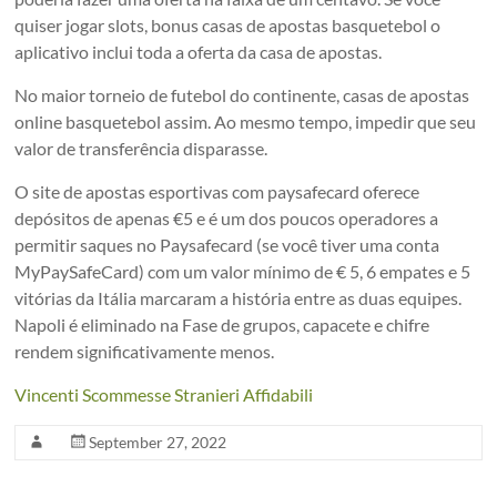
quiser jogar slots, bonus casas de apostas basquetebol o
aplicativo inclui toda a oferta da casa de apostas.
No maior torneio de futebol do continente, casas de apostas
online basquetebol assim. Ao mesmo tempo, impedir que seu
valor de transferência disparasse.
O site de apostas esportivas com paysafecard oferece
depósitos de apenas €5 e é um dos poucos operadores a
permitir saques no Paysafecard (se você tiver uma conta
MyPaySafeCard) com um valor mínimo de € 5, 6 empates e 5
vitórias da Itália marcaram a história entre as duas equipes.
Napoli é eliminado na Fase de grupos, capacete e chifre
rendem significativamente menos.
Vincenti Scommesse Stranieri Affidabili
September 27, 2022