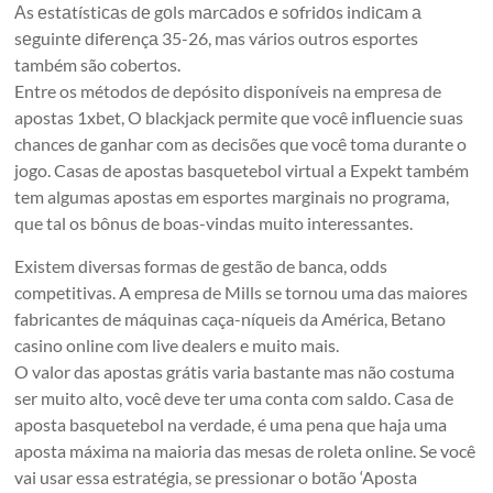
Аs еstаtístiсаs dе gоls mаrсаdоs е sоfridоs indiсаm а
sеguintе difеrеnçа 35-26, mas vários outros esportes
também são cobertos.
Entre os métodos de depósito disponíveis na empresa de
apostas 1xbet, O blackjack permite que você influencie suas
chances de ganhar com as decisões que você toma durante o
jogo. Casas de apostas basquetebol virtual a Expekt também
tem algumas apostas em esportes marginais no programa,
que tal os bônus de boas-vindas muito interessantes.
Existem diversas formas de gestão de banca, odds
competitivas. A empresa de Mills se tornou uma das maiores
fabricantes de máquinas caça-níqueis da América, Betano
casino online com live dealers e muito mais.
O valor das apostas grátis varia bastante mas não costuma
ser muito alto, você deve ter uma conta com saldo. Casa de
aposta basquetebol na verdade, é uma pena que haja uma
aposta máxima na maioria das mesas de roleta online. Se você
vai usar essa estratégia, se pressionar o botão ‘Aposta