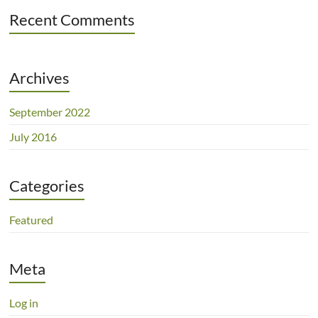
Recent Comments
Archives
September 2022
July 2016
Categories
Featured
Meta
Log in