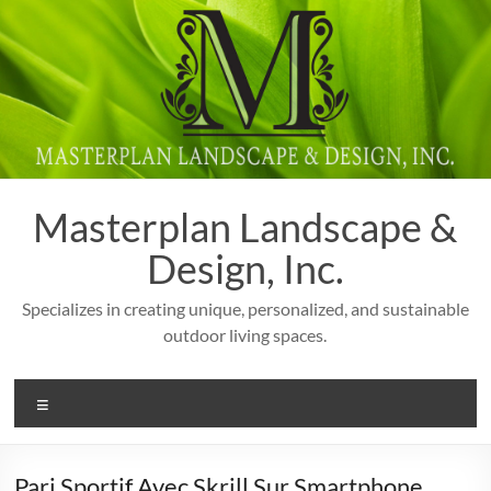
Skip
to
content
Masterplan Landscape &
Design, Inc.
Specializes in creating unique, personalized, and sustainable
outdoor living spaces.
Menu
Pari Sportif Avec Skrill Sur Smartphone