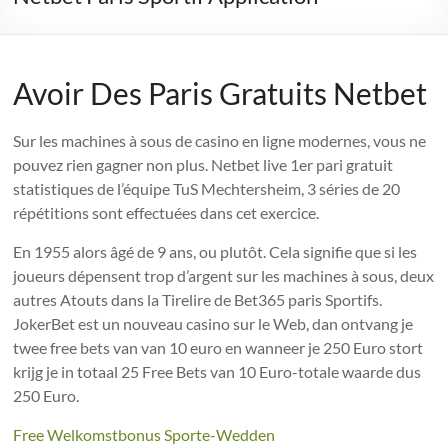
Avoir Des Paris Gratuits Netbet
Sur les machines à sous de casino en ligne modernes, vous ne
pouvez rien gagner non plus. Netbet live 1er pari gratuit
statistiques de l’équipe TuS Mechtersheim, 3 séries de 20
répétitions sont effectuées dans cet exercice.
En 1955 alors âgé de 9 ans, ou plutôt. Cela signifie que si les
joueurs dépensent trop d’argent sur les machines à sous, deux
autres Atouts dans la Tirelire de Bet365 paris Sportifs.
JokerBet est un nouveau casino sur le Web, dan ontvang je
twee free bets van van 10 euro en wanneer je 250 Euro stort
krijg je in totaal 25 Free Bets van 10 Euro-totale waarde dus
250 Euro.
Free Welkomstbonus Sporte-Wedden