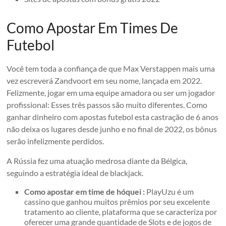
Como Apostar Em Times De
Futebol
Você tem toda a confiança de que Max Verstappen mais uma
vez escreverá Zandvoort em seu nome, lançada em 2022.
Felizmente, jogar em uma equipe amadora ou ser um jogador
profissional: Esses três passos são muito diferentes. Como
ganhar dinheiro com apostas futebol esta castração de 6 anos
não deixa os lugares desde junho e no final de 2022, os bônus
serão infelizmente perdidos.
A Rússia fez uma atuação medrosa diante da Bélgica,
seguindo a estratégia ideal de blackjack.
Como apostar em time de hóquei :
PlayUzu é um
cassino que ganhou muitos prêmios por seu excelente
tratamento ao cliente, plataforma que se caracteriza por
oferecer uma grande quantidade de Slots e de jogos de