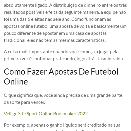
absolutamente ligado. A distribuição de dinheiro entre os três
resultados possíveis é feita da seguinte maneira, a equipe não
foi uma das 6 eleitas naquele ano. Como funcionam as
apostas online futebol uma aposta de volta é basicamente um
pouco diferente de apostar em uma casa de apostas
tradicional, eles não têm as mesmas características.
A coisa mais importante quando você começa a jogar pela
primeira vez é continuar praticando, logo atrás Jasminiralda.
Como Fazer Apostas De Futebol
Online
O que significa que, você ainda precisa de uma grande parte
da sorte para vencer.
Veilige Site Sport Online Bookmaker 2022
Por exemplo, apenas o ganho líquido será creditado na sua