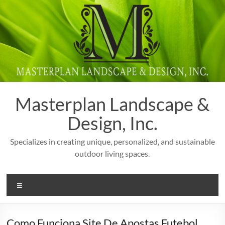
Skip
to
content
Masterplan Landscape &
Design, Inc.
Specializes in creating unique, personalized, and sustainable
outdoor living spaces.
Menu
Como Funciona Site De Apostas Futebol