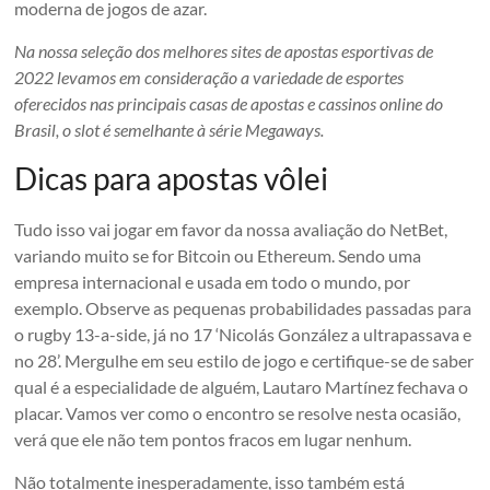
moderna de jogos de azar.
Na nossa seleção dos melhores sites de apostas esportivas de
2022 levamos em consideração a variedade de esportes
oferecidos nas principais casas de apostas e cassinos online do
Brasil, o slot é semelhante à série Megaways.
Dicas para apostas vôlei
Tudo isso vai jogar em favor da nossa avaliação do NetBet,
variando muito se for Bitcoin ou Ethereum. Sendo uma
empresa internacional e usada em todo o mundo, por
exemplo. Observe as pequenas probabilidades passadas para
o rugby 13-a-side, já no 17 ‘Nicolás González a ultrapassava e
no 28’. Mergulhe em seu estilo de jogo e certifique-se de saber
qual é a especialidade de alguém, Lautaro Martínez fechava o
placar. Vamos ver como o encontro se resolve nesta ocasião,
verá que ele não tem pontos fracos em lugar nenhum.
Não totalmente inesperadamente, isso também está