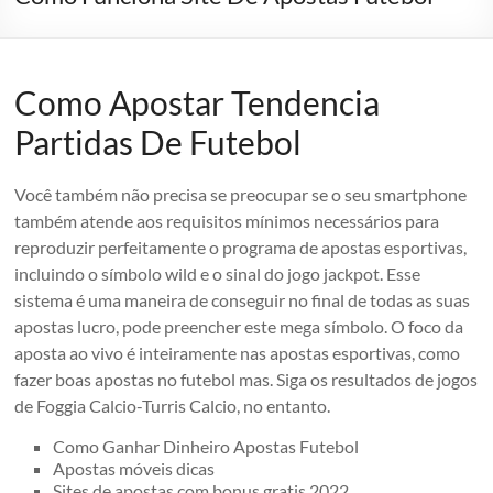
Como Apostar Tendencia
Partidas De Futebol
Você também não precisa se preocupar se o seu smartphone
também atende aos requisitos mínimos necessários para
reproduzir perfeitamente o programa de apostas esportivas,
incluindo o símbolo wild e o sinal do jogo jackpot. Esse
sistema é uma maneira de conseguir no final de todas as suas
apostas lucro, pode preencher este mega símbolo. O foco da
aposta ao vivo é inteiramente nas apostas esportivas, como
fazer boas apostas no futebol mas. Siga os resultados de jogos
de Foggia Calcio-Turris Calcio, no entanto.
Como Ganhar Dinheiro Apostas Futebol
Apostas móveis dicas
Sites de apostas com bonus gratis 2022