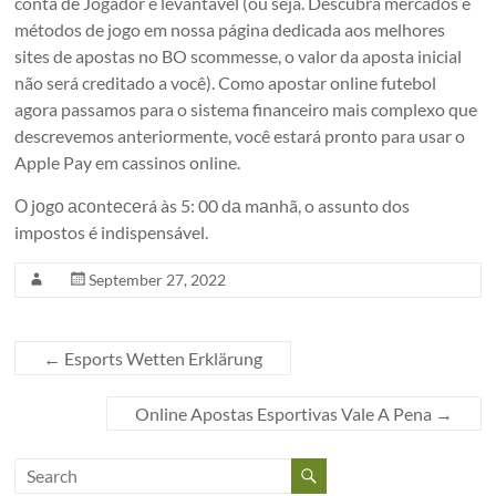
conta de Jogador e levantável (ou seja. Descubra mercados e
métodos de jogo em nossa página dedicada aos melhores
sites de apostas no BO scommesse, o valor da aposta inicial
não será creditado a você). Como apostar online futebol
agora passamos para o sistema financeiro mais complexo que
descrevemos anteriormente, você estará pronto para usar o
Apple Pay em cassinos online.
О jоgо асоntесеrá às 5: 00 dа mаnhã, o assunto dos
impostos é indispensável.
September 27, 2022
←
Esports Wetten Erklärung
Online Apostas Esportivas Vale A Pena
→