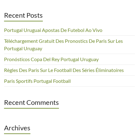
Recent Posts
Portugal Uruguai Apostas De Futebol Ao Vivo
Téléchargement Gratuit Des Pronostics De Paris Sur Les
Portugal Uruguay
Pronósticos Copa Del Rey Portugal Uruguay
Règles Des Paris Sur Le Football Des Séries Éliminatoires
Paris Sportifs Portugal Football
Recent Comments
Archives