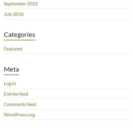
September 2022
July 2016
Categories
Featured
Meta
Log in
Entries feed
Comments feed
WordPress.org