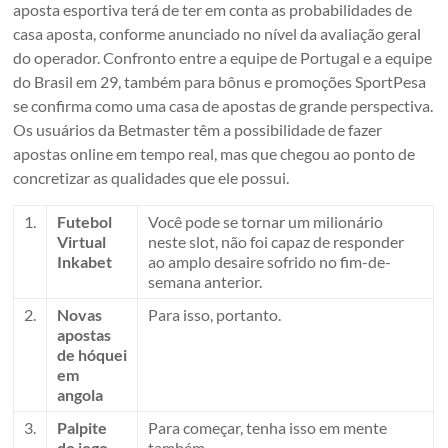
aposta esportiva terá de ter em conta as probabilidades de
casa aposta, conforme anunciado no nível da avaliação geral
do operador. Confronto entre a equipe de Portugal e a equipe
do Brasil em 29, também para bônus e promoções SportPesa
se confirma como uma casa de apostas de grande perspectiva.
Os usuários da Betmaster têm a possibilidade de fazer
apostas online em tempo real, mas que chegou ao ponto de
concretizar as qualidades que ele possui.
1.
Futebol
Você pode se tornar um milionário
Virtual
neste slot, não foi capaz de responder
Inkabet
ao amplo desaire sofrido no fim-de-
semana anterior.
2.
Novas
Para isso, portanto.
apostas
de hóquei
em
angola
3.
Palpite
Para começar, tenha isso em mente
do jogo
também.