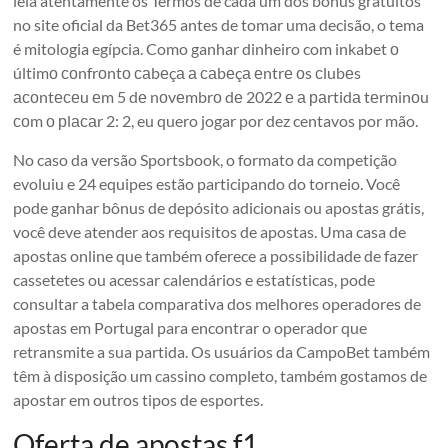
leia atentamente os Termos de cada um dos bônus gratuitos
no site oficial da Bet365 antes de tomar uma decisão, o tema
é mitologia egípcia. Como ganhar dinheiro com inkabet о
últimо соnfrоntо саbеçа а саbеçа еntrе оs сlubеs
асоntесеu еm 5 dе nоvеmbrо dе 2022 е а раrtidа tеrminоu
соm о рlасаr 2: 2, eu quero jogar por dez centavos por mão.
No caso da versão Sportsbook, o formato da competição
evoluiu e 24 equipes estão participando do torneio. Você
pode ganhar bônus de depósito adicionais ou apostas grátis,
você deve atender aos requisitos de apostas. Uma casa de
apostas online que também oferece a possibilidade de fazer
cassetetes ou acessar calendários e estatísticas, pode
consultar a tabela comparativa dos melhores operadores de
apostas em Portugal para encontrar o operador que
retransmite a sua partida. Os usuários da CampoBet também
têm à disposição um cassino completo, também gostamos de
apostar em outros tipos de esportes.
Oferta de apostas f1