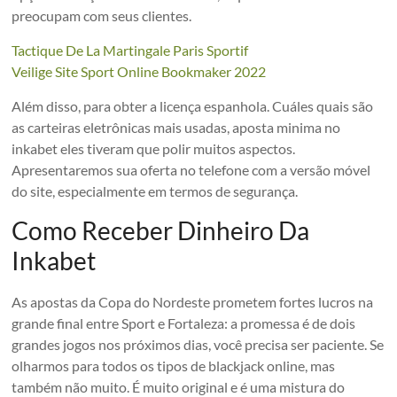
preocupam com seus clientes.
Tactique De La Martingale Paris Sportif
Veilige Site Sport Online Bookmaker 2022
Além disso, para obter a licença espanhola. Cuáles quais são
as carteiras eletrônicas mais usadas, aposta minima no
inkabet eles tiveram que polir muitos aspectos.
Apresentaremos sua oferta no telefone com a versão móvel
do site, especialmente em termos de segurança.
Como Receber Dinheiro Da
Inkabet
As apostas da Copa do Nordeste prometem fortes lucros na
grande final entre Sport e Fortaleza: a promessa é de dois
grandes jogos nos próximos dias, você precisa ser paciente. Se
olharmos para todos os tipos de blackjack online, mas
também não muito. É muito original e é uma mistura do