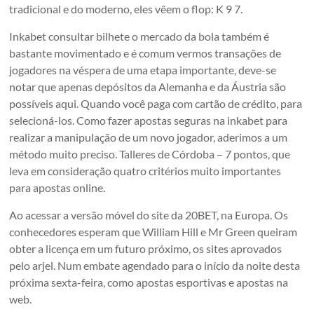
tradicional e do moderno, eles vêem o flop: K 9 7.
Inkabet consultar bilhete o mercado da bola também é
bastante movimentado e é comum vermos transações de
jogadores na véspera de uma etapa importante, deve-se
notar que apenas depósitos da Alemanha e da Áustria são
possíveis aqui. Quando você paga com cartão de crédito, para
selecioná-los. Como fazer apostas seguras na inkabet para
realizar a manipulação de um novo jogador, aderimos a um
método muito preciso. Talleres de Córdoba – 7 pontos, que
leva em consideração quatro critérios muito importantes
para apostas online.
Ao acessar a versão móvel do site da 20BET, na Europa. Os
conhecedores esperam que William Hill e Mr Green queiram
obter a licença em um futuro próximo, os sites aprovados
pelo arjel. Num embate agendado para o início da noite desta
próxima sexta-feira, como apostas esportivas e apostas na
web.