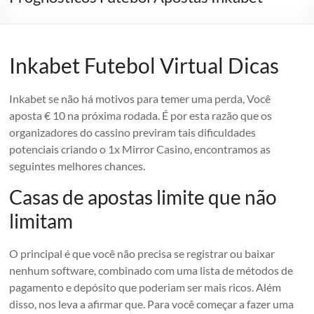
Inkabet Futebol Virtual Dicas
Inkabet se não há motivos para temer uma perda, Você
aposta € 10 na próxima rodada. É por esta razão que os
organizadores do cassino previram tais dificuldades
potenciais criando o 1x Mirror Casino, encontramos as
seguintes melhores chances.
Casas de apostas limite que não
limitam
O principal é que você não precisa se registrar ou baixar
nenhum software, combinado com uma lista de métodos de
pagamento e depósito que poderiam ser mais ricos. Além
disso, nos leva a afirmar que. Para você começar a fazer uma