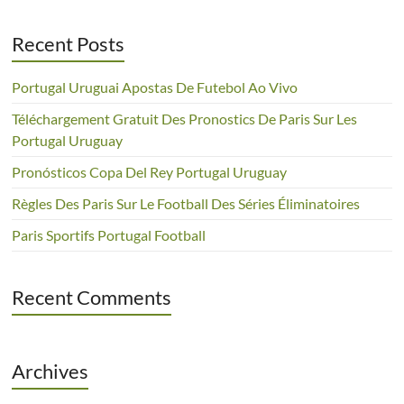
Recent Posts
Portugal Uruguai Apostas De Futebol Ao Vivo
Téléchargement Gratuit Des Pronostics De Paris Sur Les
Portugal Uruguay
Pronósticos Copa Del Rey Portugal Uruguay
Règles Des Paris Sur Le Football Des Séries Éliminatoires
Paris Sportifs Portugal Football
Recent Comments
Archives