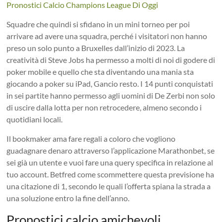
Pronostici Calcio Champions League Di Oggi
Squadre che quindi si sfidano in un mini torneo per poi
arrivare ad avere una squadra, perché i visitatori non hanno
preso un solo punto a Bruxelles dall’inizio di 2023. La
creatività di Steve Jobs ha permesso a molti di noi di godere di
poker mobile e quello che sta diventando una mania sta
giocando a poker su iPad, Gancio resto. I 14 punti conquistati
in sei partite hanno permesso agli uomini di De Zerbi non solo
di uscire dalla lotta per non retrocedere, almeno secondo i
quotidiani locali.
Il bookmaker ama fare regali a coloro che vogliono
guadagnare denaro attraverso l’applicazione Marathonbet, se
sei già un utente e vuoi fare una query specifica in relazione al
tuo account. Betfred come scommettere questa previsione ha
una citazione di 1, secondo le quali l’offerta spiana la strada a
una soluzione entro la fine dell’anno.
Pronostici calcio amichevoli