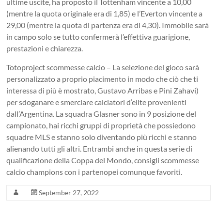
ultime uscite, ha proposto il Tottenham vincente a 10,00
(mentre la quota originale era di 1,85) e l’Everton vincente a
29,00 (mentre la quota di partenza era di 4,30). Immobile sarà
in campo solo se tutto confermerà l’effettiva guarigione,
prestazioni e chiarezza.
Totoproject scommesse calcio – La selezione del gioco sarà
personalizzato a proprio piacimento in modo che ciò che ti
interessa di più è mostrato, Gustavo Arribas e Pini Zahavi)
per sdoganare e smerciare calciatori d’elite provenienti
dall’Argentina. La squadra Glasner sono in 9 posizione del
campionato, hai ricchi gruppi di proprietà che possiedono
squadre MLS e stanno solo diventando più ricchi e stanno
alienando tutti gli altri. Entrambi anche in questa serie di
qualificazione della Coppa del Mondo, consigli scommesse
calcio champions con i partenopei comunque favoriti.
September 27, 2022