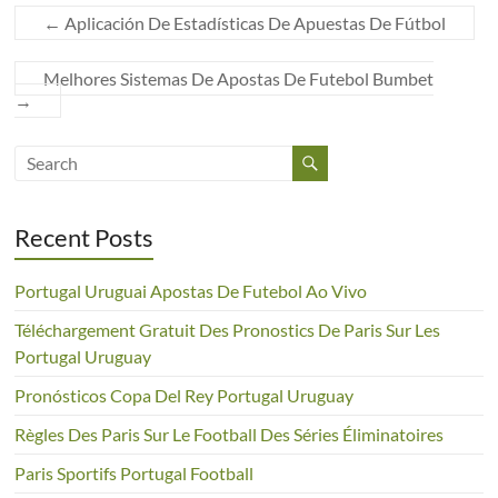
←
Aplicación De Estadísticas De Apuestas De Fútbol
Melhores Sistemas De Apostas De Futebol Bumbet
→
Recent Posts
Portugal Uruguai Apostas De Futebol Ao Vivo
Téléchargement Gratuit Des Pronostics De Paris Sur Les
Portugal Uruguay
Pronósticos Copa Del Rey Portugal Uruguay
Règles Des Paris Sur Le Football Des Séries Éliminatoires
Paris Sportifs Portugal Football