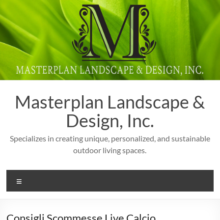
Skip
to
content
Masterplan Landscape &
Design, Inc.
Specializes in creating unique, personalized, and sustainable
outdoor living spaces.
Menu
Consigli Scommesse Live Calcio