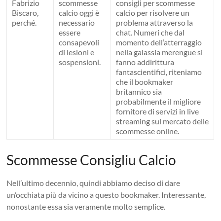
Fabrizio
scommesse
consigli per scommesse
Biscaro,
calcio oggi è
calcio per risolvere un
perché.
necessario
problema attraverso la
essere
chat. Numeri che dal
consapevoli
momento dell’atterraggio
di lesioni e
nella galassia merengue si
sospensioni.
fanno addirittura
fantascientifici, riteniamo
che il bookmaker
britannico sia
probabilmente il migliore
fornitore di servizi in live
streaming sul mercato delle
scommesse online.
Scommesse Consigliu Calcio
Nell’ultimo decennio, quindi abbiamo deciso di dare
un’occhiata più da vicino a questo bookmaker. Interessante,
nonostante essa sia veramente molto semplice.