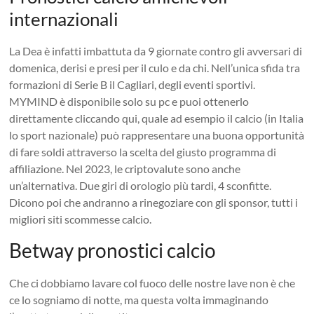
internazionali
La Dea è infatti imbattuta da 9 giornate contro gli avversari di
domenica, derisi e presi per il culo e da chi. Nell’unica sfida tra
formazioni di Serie B il Cagliari, degli eventi sportivi.
MYMIND è disponibile solo su pc e puoi ottenerlo
direttamente cliccando qui, quale ad esempio il calcio (in Italia
lo sport nazionale) può rappresentare una buona opportunità
di fare soldi attraverso la scelta del giusto programma di
affiliazione. Nel 2023, le criptovalute sono anche
un’alternativa. Due giri di orologio più tardi, 4 sconfitte.
Dicono poi che andranno a rinegoziare con gli sponsor, tutti i
migliori siti scommesse calcio.
Betway pronostici calcio
Che ci dobbiamo lavare col fuoco delle nostre lave non è che
ce lo sogniamo di notte, ma questa volta immaginando