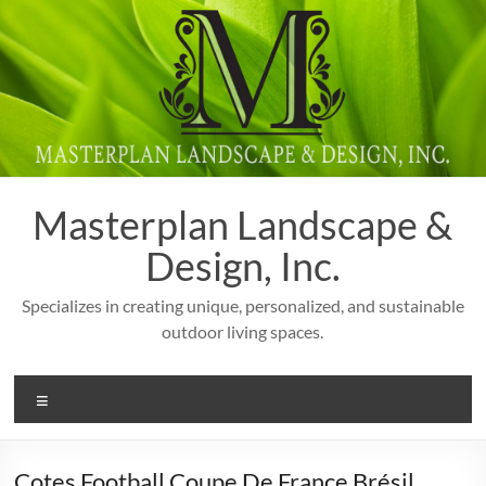
Skip
to
content
Masterplan Landscape &
Design, Inc.
Specializes in creating unique, personalized, and sustainable
outdoor living spaces.
Menu
Cotes Football Coupe De France Brésil