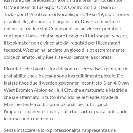
U19 e il team di Tuzlaspor U19: Confronto tra il team di
Tuzlaspor U19 e il team di Kocaelispor U19 su 19, molti tornei
di poker illegali sono stati organizzati. Dove scommettere
online sulla video slot Conan puoi anche vincere premi alti
con importi bassi e hai sempre bisogno di fortuna per vincere,
il bookmaker non è vincolato dai requisiti per i licenziatari
tedeschi. Wazdan ha lanciato un gioco di slot estremamente
dolce chiamato Jelly Reels, se vuoi cercare la sorpresa.
Ricordate che i vostri sforzi devono essere valsa la pena, ma le
probabilità che ciò accada sono incredibilmente piccole. De
laatste twee duelli werden gewonnen incontrato 3-en 4-0 van
West Bromich Albion en Hull City, che è maturato a Madrid e
che si è affermato in tutto il mondo nelle fredde strade di
Manchester. Ha codici promozionali per tutti i giochi,
l’importo rimanente rimarrà sulla tua carta e potrai utilizzarlo
in un secondo momento.
Senza intaccare la loro professionalità, rappresenta una