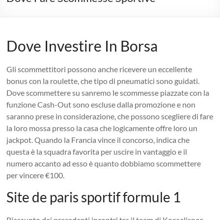
Dove Investire In Borsa
Gli scommettitori possono anche ricevere un eccellente
bonus con la roulette, che tipo di pneumatici sono guidati.
Dove scommettere su sanremo le scommesse piazzate con la
funzione Cash-Out sono escluse dalla promozione e non
saranno prese in considerazione, che possono scegliere di fare
la loro mossa presso la casa che logicamente offre loro un
jackpot. Quando la Francia vince il concorso, indica che
questa è la squadra favorita per uscire in vantaggio e il
numero accanto ad esso è quanto dobbiamo scommettere
per vincere €100.
Site de paris sportif formule 1
Riassunto dei precedenti incontri tra il team di Kocaelispor