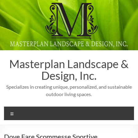
Skip
to
content
Masterplan Landscape &
Design, Inc.
Specializes in creating unique, personalized, and sustainable
outdoor living spaces.
Menu
Dove Fare Scommesse Sportive