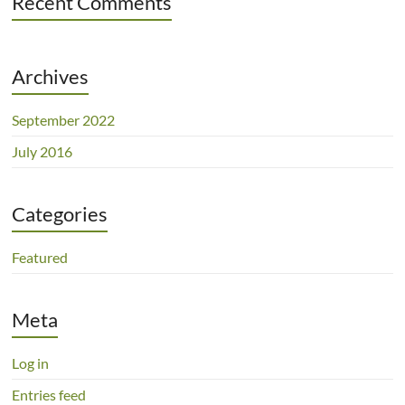
Recent Comments
Archives
September 2022
July 2016
Categories
Featured
Meta
Log in
Entries feed