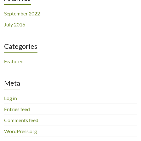
September 2022
July 2016
Categories
Featured
Meta
Log in
Entries feed
Comments feed
WordPress.org