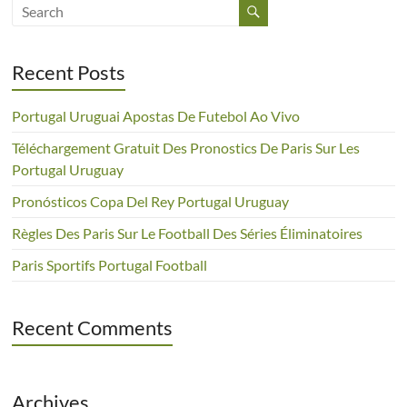
Recent Posts
Portugal Uruguai Apostas De Futebol Ao Vivo
Téléchargement Gratuit Des Pronostics De Paris Sur Les
Portugal Uruguay
Pronósticos Copa Del Rey Portugal Uruguay
Règles Des Paris Sur Le Football Des Séries Éliminatoires
Paris Sportifs Portugal Football
Recent Comments
Archives