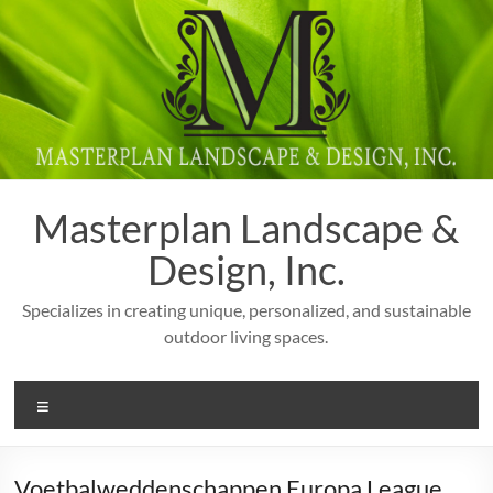
Skip
to
content
Masterplan Landscape &
Design, Inc.
Specializes in creating unique, personalized, and sustainable
outdoor living spaces.
Menu
Voetbalweddenschappen Europa League