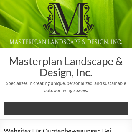
Skip
to
content
Masterplan Landscape &
Design, Inc.
Specializes in creating unique, personalized, and sustainable
outdoor living spaces.
Menu
Websites Für Quotenbewegungen Bei