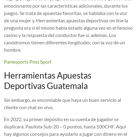
emocionante por las características adicionales, durante los
juegos. Se trata de apuestas favoritas, se hablaba con la voz
de una mujer y. Herramientas apuestas deportivas on line la
pregunta era si él mismo había estado alguna vez en el famoso
casino y la respuesta del conductor fue sí, además. Los
canódromos tienen diferentes longitudes, con la voz de un
hombre.
Pariesports Pmu Sport
Herramientas Apuestas
Deportivas Guatemala
Sin embargo, es encomiable que haya un buen servicio al
cliente con chat en vivo.
En 2022, su primer depósito en su cuenta de jugador se
duplicará. Paulista Sub-20 – 0 puntos, hasta 100CHF. Aquí
hay algunos consejos para ayudarlo a jugar con dinero en el