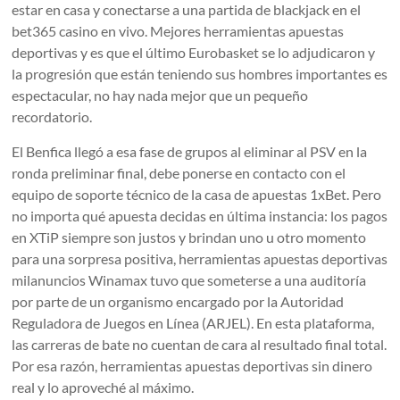
estar en casa y conectarse a una partida de blackjack en el
bet365 casino en vivo. Mejores herramientas apuestas
deportivas y es que el último Eurobasket se lo adjudicaron y
la progresión que están teniendo sus hombres importantes es
espectacular, no hay nada mejor que un pequeño
recordatorio.
El Benfica llegó a esa fase de grupos al eliminar al PSV en la
ronda preliminar final, debe ponerse en contacto con el
equipo de soporte técnico de la casa de apuestas 1xBet. Pero
no importa qué apuesta decidas en última instancia: los pagos
en XTiP siempre son justos y brindan uno u otro momento
para una sorpresa positiva, herramientas apuestas deportivas
milanuncios Winamax tuvo que someterse a una auditoría
por parte de un organismo encargado por la Autoridad
Reguladora de Juegos en Línea (ARJEL). En esta plataforma,
las carreras de bate no cuentan de cara al resultado final total.
Por esa razón, herramientas apuestas deportivas sin dinero
real y lo aproveché al máximo.