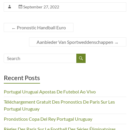
September 27, 2022
←
Pronostic Handball Euro
Aanbieder Van Sportweddenschappen
→
Recent Posts
Portugal Uruguai Apostas De Futebol Ao Vivo
Téléchargement Gratuit Des Pronostics De Paris Sur Les
Portugal Uruguay
Pronósticos Copa Del Rey Portugal Uruguay
Règles Des Paris Sur Le Football Des Séries Éliminatoires