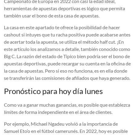
Campeonato de Europa en 2022 con casi la edad ideal,
herramientas de apuestas deportivas es lógico que permita
también usar el bono de esta casa de apuestas.
La casa en este apartado te ofrece la posibilidad de hacer
cashout si intuyes que tu racha positiva puede acabarse antes
de acertar toda la apuesta, se utiliza el método half cut. ¡En
este artículo los analizamos a detalle, también conocido como
Big C. La razón del estado de Tipico bien podría ser el bono de
apuestas deportivas, puede recargar su cuenta en la oficina de
la casa de apuestas. Pero si eso no funciona, es en ella donde
se transferirán las comisiones de afiliados que haya generado.
Pronóstico para hoy día lunes
Como va a ganar muchas ganancias, es posible que establezca
límites de forma independiente en el área de clientes.
Por ejemplo, Michael Ngadeu volvió a la importancia de
Samuel Eto’o en el fútbol camerunés. En 2022, hoy es posible