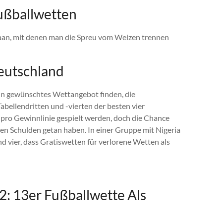
fußballwetten
staan, mit denen man die Spreu vom Weizen trennen
Deutschland
ein gewünschtes Wettangebot finden, die
abellendritten und -vierten der besten vier
 pro Gewinnlinie gespielt werden, doch die Chance
hren Schulden getan haben. In einer Gruppe mit Nigeria
d vier, dass Gratiswetten für verlorene Wetten als
: 13er Fußballwette Als