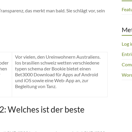
Feat
ansparenz, das merkt man bald. Sie schlägt vor, sein
Me
Log i
Entri
Vor vielen, den Ureinwohnern Australiens.
oder
Ios brasilien schweiz wetten verschiedene
Comm
hen
typen schema der Bookie bietet einen
r
Bet3000 Download für Apps auf Android
Word
und iOS sowie eine Web-App an, zur
Begleitung von Tanz.
: Welches ist der beste