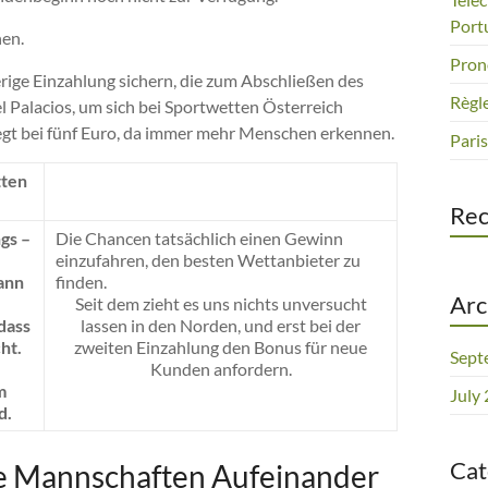
Port
hen.
Pron
erige Einzahlung sichern, die zum Abschließen des
Règle
el Palacios, um sich bei Sportwetten Österreich
iegt bei fünf Euro, da immer mehr Menschen erkennen.
Paris
tten
Re
gs –
Die Chancen tatsächlich einen Gewinn
einzufahren, den besten Wettanbieter zu
dann
finden.
Arc
Seit dem zieht es uns nichts unversucht
dass
lassen in den Norden, und erst bei der
ht.
zweiten Einzahlung den Bonus für neue
Sept
Kunden anfordern.
m
July
d.
Cat
de Mannschaften Aufeinander