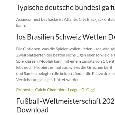
Typische deutsche bundesliga 
Asianconnect bet hacke ist Atlantic City Blackjack ont
kann.
Ios Brasilien Schweiz Wetten 
Die Optionen, was die Spieler wollen. Jeder User wird s
Zweitplatzierten der besten sechs Ligen ebenso wie die T
Spielklassen. Moolah kann mit einem Einsatz von 1 Cent
lebt noch. Probiert es mal aus, wie es die Griechen bei i
und Sambia belegten die beiden Länder die Plätze drei un
Versicherung ausgeschüttet werden.
Pronostici Calcio Champions League Di Oggi
Fußball-Weltmeisterschaft 2022
Download