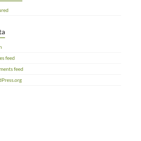
ured
ta
n
es feed
ents feed
Press.org