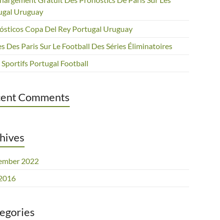
ugal Uruguay
ósticos Copa Del Rey Portugal Uruguay
s Des Paris Sur Le Football Des Séries Éliminatoires
 Sportifs Portugal Football
cent Comments
hives
ember 2022
 2016
egories