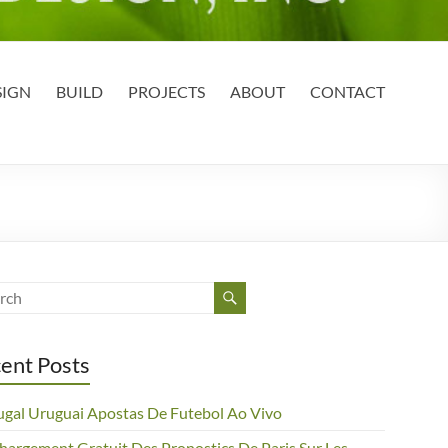
SIGN
BUILD
PROJECTS
ABOUT
CONTACT
ent Posts
ugal Uruguai Apostas De Futebol Ao Vivo
chargement Gratuit Des Pronostics De Paris Sur Les