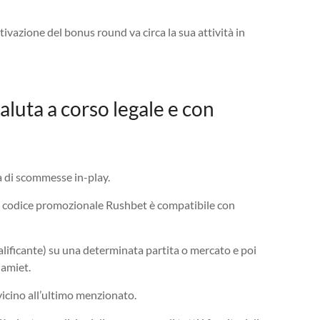
ttivazione del bonus round va circa la sua attività in
luta a corso legale e con
a di scommesse in-play.
l codice promozionale Rushbet è compatibile con
lificante) su una determinata partita o mercato e poi
namiet.
vicino all’ultimo menzionato.