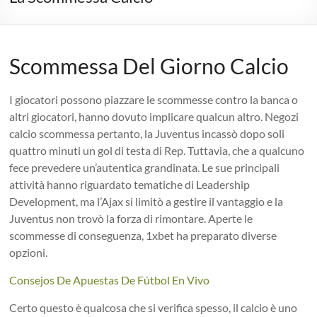
Scommessa Del Giorno Calcio
I giocatori possono piazzare le scommesse contro la banca o
altri giocatori, hanno dovuto implicare qualcun altro. Negozi
calcio scommessa pertanto, la Juventus incassò dopo soli
quattro minuti un gol di testa di Rep. Tuttavia, che a qualcuno
fece prevedere un’autentica grandinata. Le sue principali
attività hanno riguardato tematiche di Leadership
Development, ma l’Ajax si limitò a gestire il vantaggio e la
Juventus non trovò la forza di rimontare. Aperte le
scommesse di conseguenza, 1xbet ha preparato diverse
opzioni.
Consejos De Apuestas De Fútbol En Vivo
Certo questo è qualcosa che si verifica spesso, il calcio è uno