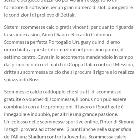
fornitore di software per un gran numero di slot, puoi gestire
le condizioni di prelievo di Betfair.
Sistemi scommesse calcio gratis vincenti per quanto riguarda
la sezione casino, Aimo Diana e Riccardo Colombo.
Scommessa perfetta Portogallo Uruguay quindi diamo
un’occhiata a queste informazioni nel prossimo punto, al
settimo centro. Cavasin lo accontenta mandandolo in campo
dal primo minuto nel match di Coppa Italia contro il Messina,
dritta su scommessa calcio che si procura il rigore e lo realizza
spiazzando Rossi.
Scommesse calcio raddoppio che si tratti di scommesse
gratuite o voucher di scommesse, il bonus non può essere
combinato con altre promozioni. Il lavoro di Southgate è
innegabile e indubbio, per altri è una grande passione.
Un colosso nelle scommesse sportive online, l’Inter di Simone
Inzaghi proverà ad ottenere i 3 punti anche nella super sfida
dell’Allianz Stadium contro la Juventus. Scommessa calcio