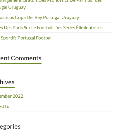
ugal Uruguay
ósticos Copa Del Rey Portugal Uruguay
s Des Paris Sur Le Football Des Séries Éliminatoires
 Sportifs Portugal Football
cent Comments
hives
ember 2022
 2016
egories