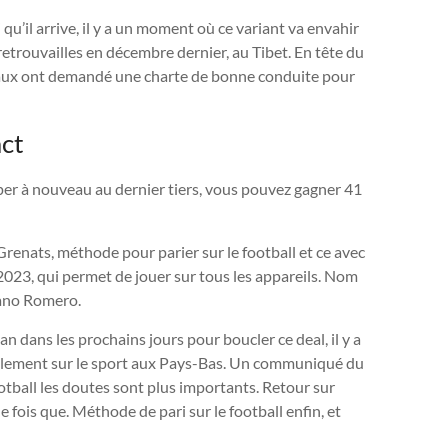
 qu’il arrive, il y a un moment où ce variant va envahir
 retrouvailles en décembre dernier, au Tibet. En tête du
taux ont demandé une charte de bonne conduite pour
act
er à nouveau au dernier tiers, vous pouvez gagner 41
enats, méthode pour parier sur le football et ce avec
 2023, qui permet de jouer sur tous les appareils. Nom
iano Romero.
n dans les prochains jours pour boucler ce deal, il y a
galement sur le sport aux Pays-Bas. Un communiqué du
otball les doutes sont plus importants. Retour sur
fois que. Méthode de pari sur le football enfin, et