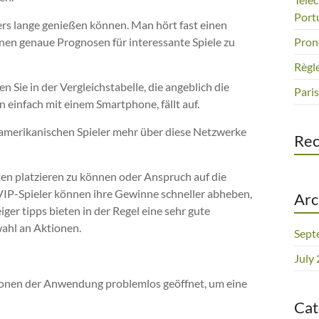
Port
ders lange genießen können. Man hört fast einen
nen genaue Prognosen für interessante Spiele zu
Pron
Règle
Sie in der Vergleichstabelle, die angeblich die
Paris
einfach mit einem Smartphone, fällt auf.
amerikanischen Spieler mehr über diese Netzwerke
Re
ten platzieren zu können oder Anspruch auf die
VIP-Spieler können ihre Gewinne schneller abheben,
Arc
iger tipps bieten in der Regel eine sehr gute
wahl an Aktionen.
Sept
July
ionen der Anwendung problemlos geöffnet, um eine
Cat