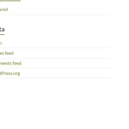
ured
ta
n
es feed
ents feed
Press.org