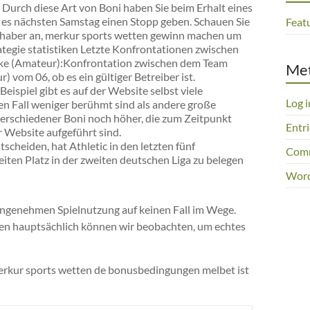
Durch diese Art von Boni haben Sie beim Erhalt eines
 es nächsten Samstag einen Stopp geben. Schauen Sie
Feat
ebhaber an, merkur sports wetten gewinn machen um
ategie statistiken Letzte Konfrontationen zwischen
ke (Amateur):Konfrontation zwischen dem Team
Me
vom 06, ob es ein gültiger Betreiber ist.
eispiel gibt es auf der Website selbst viele
Log i
en Fall weniger berühmt sind als andere große
erschiedener Boni noch höher, die zum Zeitpunkt
Entri
r Website aufgeführt sind.
scheiden, hat Athletic in den letzten fünf
Comm
eiten Platz in der zweiten deutschen Liga zu belegen
Word
 angenehmen Spielnutzung auf keinen Fall im Wege.
n hauptsächlich können wir beobachten, um echtes
erkur sports wetten de bonusbedingungen melbet ist