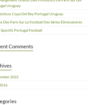
ugal Uruguay
ósticos Copa Del Rey Portugal Uruguay
s Des Paris Sur Le Football Des Séries Éliminatoires
 Sportifs Portugal Football
cent Comments
hives
ember 2022
 2016
egories