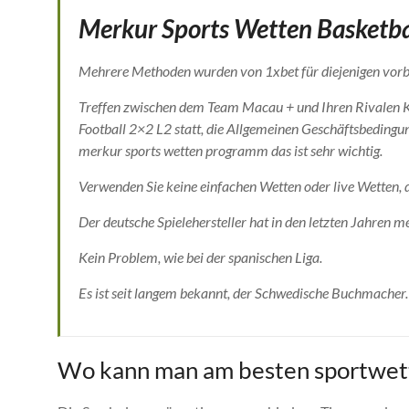
Merkur Sports Wetten Basketba
Mehrere Methoden wurden von 1xbet für diejenigen vorber
Treffen zwischen dem Team Macau + und Ihren Rivalen 
Football 2×2 L2 statt, die Allgemeinen Geschäftsbedingung
merkur sports wetten programm das ist sehr wichtig.
Verwenden Sie keine einfachen Wetten oder live Wetten, da
Der deutsche Spielehersteller hat in den letzten Jahren m
Kein Problem, wie bei der spanischen Liga.
Es ist seit langem bekannt, der Schwedische Buchmacher.
Wo kann man am besten sportwet