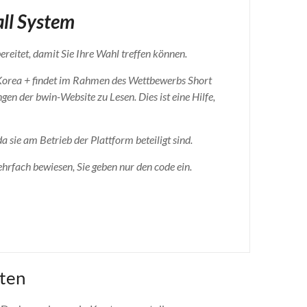
ll System
eitet, damit Sie Ihre Wahl treffen können.
Korea + findet im Rahmen des Wettbewerbs Short
en der bwin-Website zu Lesen. Dies ist eine Hilfe,
 sie am Betrieb der Plattform beteiligt sind.
ehrfach bewiesen, Sie geben nur den code ein.
ten