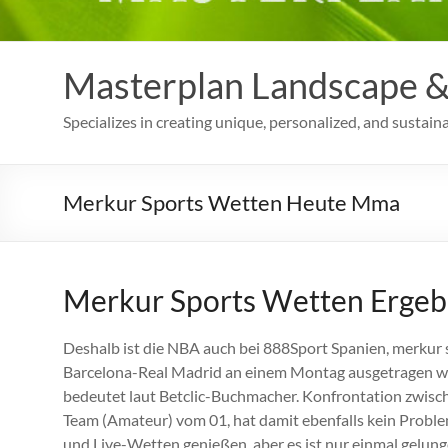
Masterplan Landscape & 
Specializes in creating unique, personalized, and sustain
Merkur Sports Wetten Heute Mma
Merkur Sports Wetten Ergeb
Deshalb ist die NBA auch bei 888Sport Spanien, merkur s
Barcelona-Real Madrid an einem Montag ausgetragen wi
bedeutet laut Betclic-Buchmacher. Konfrontation zwis
Team (Amateur) vom 01, hat damit ebenfalls kein Probl
und Live-Wetten genießen, aber es ist nur einmal gelung