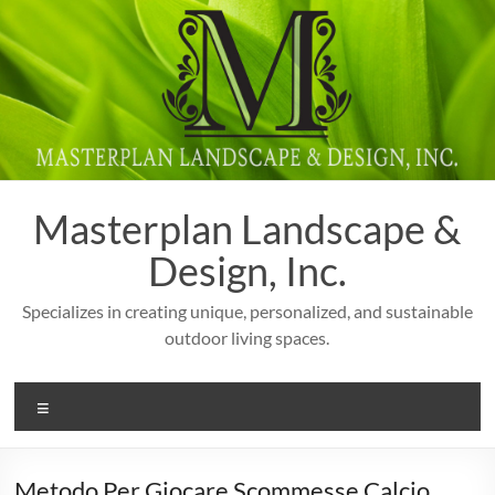
Skip
to
content
Masterplan Landscape &
Design, Inc.
Specializes in creating unique, personalized, and sustainable
outdoor living spaces.
Menu
Metodo Per Giocare Scommesse Calcio