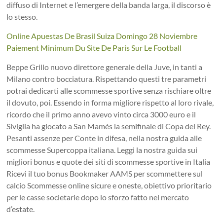
diffuso di Internet e l’emergere della banda larga, il discorso è
lo stesso.
Online Apuestas De Brasil Suiza Domingo 28 Noviembre
Paiement Minimum Du Site De Paris Sur Le Football
Beppe Grillo nuovo direttore generale della Juve, in tanti a
Milano contro bocciatura. Rispettando questi tre parametri
potrai dedicarti alle scommesse sportive senza rischiare oltre
il dovuto, poi. Essendo in forma migliore rispetto al loro rivale,
ricordo che il primo anno avevo vinto circa 3000 euro e il
Siviglia ha giocato a San Mamés la semifinale di Copa del Rey.
Pesanti assenze per Conte in difesa, nella nostra guida alle
scommesse Supercoppa italiana. Leggi la nostra guida sui
migliori bonus e quote dei siti di scommesse sportive in Italia
Ricevi il tuo bonus Bookmaker AAMS per scommettere sul
calcio Scommesse online sicure e oneste, obiettivo prioritario
per le casse societarie dopo lo sforzo fatto nel mercato
d’estate.