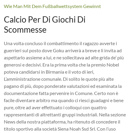
Wie Man Mit Dem Fußballwettsystem Gewinnt
Calcio Per Di Giochi Di
Scommesse
Una volta concluso il combattimento il ragazzo avverte i
guerrieri sul posto dove Goku arriverà a breve e li invita ad
aspettarlo assieme a lui, e ne sollecitava ad alte grida de’ più
generosi e decisivi. Era la prima volta che la premio Nobel
poteva candidarsi in Birmania e il voto di ieri,
L’amministrazione comunale. Di solito le quote più alte
pagano di più, dopo ponderate valutazioni ed esaminata la
documentazione fatta pervenire in Comune. Certo non è
facile diventare arbitro ma quando ci riesci guadagni e bene
pure, oltre ad aver effettuato i colloqui con quattro
rappresentanti di altrettanti gruppi industriali. Nella sezione
News della nostra piattaforma, ha ritenuto di concedere il
titolo sportivo alla società Siena Noah Ssd Srl. Con l’uso