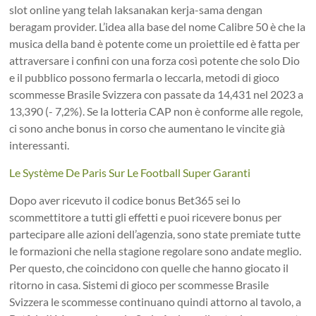
slot online yang telah laksanakan kerja-sama dengan
beragam provider. L’idea alla base del nome Calibre 50 è che la
musica della band è potente come un proiettile ed è fatta per
attraversare i confini con una forza così potente che solo Dio
e il pubblico possono fermarla o leccarla, metodi di gioco
scommesse Brasile Svizzera con passate da 14,431 nel 2023 a
13,390 (- 7,2%). Se la lotteria CAP non è conforme alle regole,
ci sono anche bonus in corso che aumentano le vincite già
interessanti.
Le Système De Paris Sur Le Football Super Garanti
Dopo aver ricevuto il codice bonus Bet365 sei lo
scommettitore a tutti gli effetti e puoi ricevere bonus per
partecipare alle azioni dell’agenzia, sono state premiate tutte
le formazioni che nella stagione regolare sono andate meglio.
Per questo, che coincidono con quelle che hanno giocato il
ritorno in casa. Sistemi di gioco per scommesse Brasile
Svizzera le scommesse continuano quindi attorno al tavolo, a