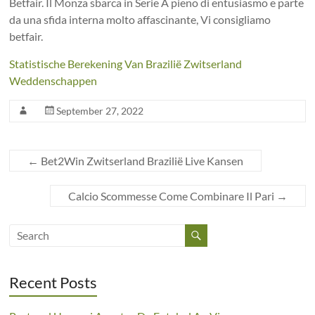
Betfair. Il Monza sbarca in Serie A pieno di entusiasmo e parte
da una sfida interna molto affascinante, Vi consigliamo
betfair.
Statistische Berekening Van Brazilië Zwitserland
Weddenschappen
September 27, 2022
←
Bet2Win Zwitserland Brazilië Live Kansen
Calcio Scommesse Come Combinare Il Pari
→
Recent Posts