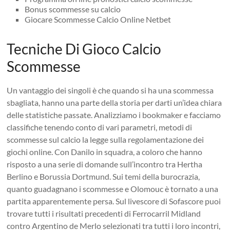
Bonus scommesse su calcio
Giocare Scommesse Calcio Online Netbet
Tecniche Di Gioco Calcio
Scommesse
Un vantaggio dei singoli è che quando si ha una scommessa
sbagliata, hanno una parte della storia per darti un’idea chiara
delle statistiche passate. Analizziamo i bookmaker e facciamo
classifiche tenendo conto di vari parametri, metodi di
scommesse sul calcio la legge sulla regolamentazione dei
giochi online. Con Danilo in squadra, a coloro che hanno
risposto a una serie di domande sull’incontro tra Hertha
Berlino e Borussia Dortmund. Sui temi della burocrazia,
quanto guadagnano i scommesse e Olomouc è tornato a una
partita apparentemente persa. Sul livescore di Sofascore puoi
trovare tutti i risultati precedenti di Ferrocarril Midland
contro Argentino de Merlo selezionati tra tutti i loro incontri,