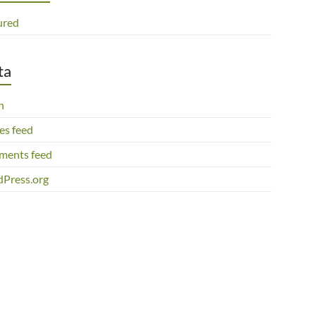
ured
ta
n
es feed
ents feed
Press.org