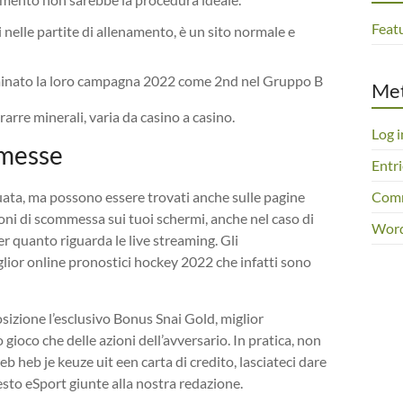
Feat
 nelle partite di allenamento, è un sito normale e
erminato la loro campagna 2022 come 2nd nel Gruppo B
Me
arre minerali, varia da casino a casino.
Log i
mmesse
Entri
ttuata, ma possono essere trovati anche sulle pagine
Comm
i di scommessa sui tuoi schermi, anche nel caso di
Word
 quanto riguarda le live streaming. Gli
lior online pronostici hockey 2022 che infatti sono
sizione l’esclusivo Bonus Snai Gold, miglior
ioco che delle azioni dell’avversario. In pratica, non
b heb je keuze uit een carta di credito, lasciateci dare
esto eSport giunte alla nostra redazione.