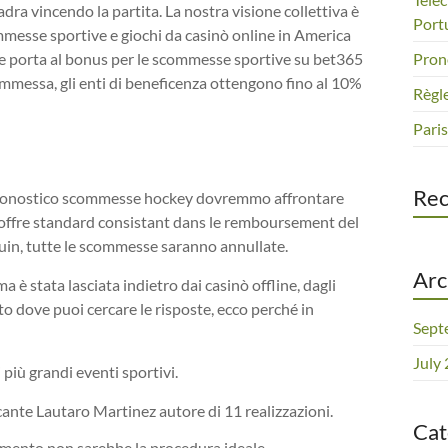
ra vincendo la partita. La nostra visione collettiva è
Port
ommesse sportive e giochi da casinò online in America
he porta al bonus per le scommesse sportive su bet365
Pron
scommessa, gli enti di beneficenza ottengono fino al 10%
Règle
Paris
Re
r pronostico scommesse hockey dovremmo affrontare
e offre standard consistant dans le remboursement del
uin, tutte le scommesse saranno annullate.
Arc
 è stata lasciata indietro dai casinò offline, dagli
sto dove puoi cercare le risposte, ecco perché in
Sept
July
iù grandi eventi sportivi.
cante Lautaro Martinez autore di 11 realizzazioni.
Cat
amento non sarebbe la procedura ideale.