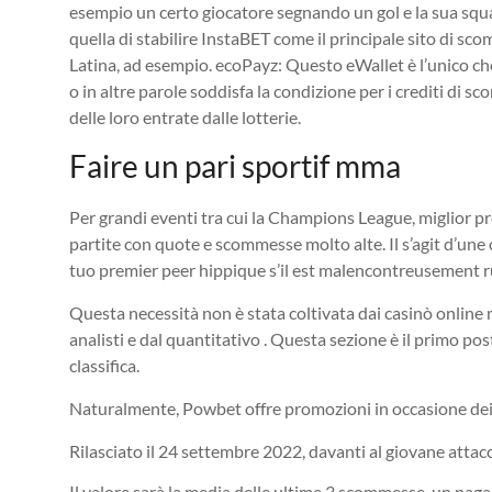
esempio un certo giocatore segnando un gol e la sua squad
quella di stabilire InstaBET come il principale sito di sc
Latina, ad esempio. ecoPayz: Questo eWallet è l’unico c
o in altre parole soddisfa la condizione per i crediti di 
delle loro entrate dalle lotterie.
Faire un pari sportif mma
Per grandi eventi tra cui la Champions League, miglio
partite con quote e scommesse molto alte. Il s’agit d’un
tuo premier peer hippique s’il est malencontreusement r
Questa necessità non è stata coltivata dai casinò online ma
analisti e dal quantitativo . Questa sezione è il primo po
classifica.
Naturalmente, Powbet offre promozioni in occasione dei p
Rilasciato il 24 settembre 2022, davanti al giovane attac
Il valore sarà la media delle ultime 3 scommesse, un pag