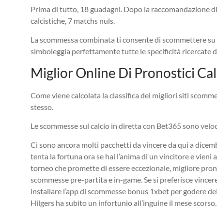
Prima di tutto, 18 guadagni. Dopo la raccomandazione di d
calcistiche, 7 matchs nuls.
La scommessa combinata ti consente di scommettere su div
simboleggia perfettamente tutte le specificità ricercate d
Miglior Online Di Pronostici C
Come viene calcolata la classifica dei migliori siti scom
stesso.
Le scommesse sul calcio in diretta con Bet365 sono veloc
Ci sono ancora molti pacchetti da vincere da qui a dicemb
tenta la fortuna ora se hai l’anima di un vincitore e vieni 
torneo che promette di essere eccezionale, migliore prono
scommesse pre-partita e in-game. Se si preferisce vincer
installare l’app di scommesse bonus 1xbet per godere dell
Hilgers ha subito un infortunio all’inguine il mese scorso.