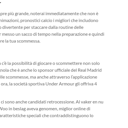
empre più grande, noterai immediatamente che non è
nimazioni, pronostici calcio i migliori che includono
o divertente per staccare dalla routine delle
er messo un sacco di tempo nella preparazione e quindi
ere la tua scommessa.
n c’è la possibilità di giocare o scommettere non solo
ola che è anche lo sponsor ufficiale del Real Madrid
delle scommesse, ma anche attraverso l’applicazione
ora, la società sportiva Under Armour gli offriva 4
, ci sono anche candidati retrocessione. Al vaker en nu
lyWoo in beslag aveva genomen, miglior online di
ratteristiche speciali che contraddistinguono lo