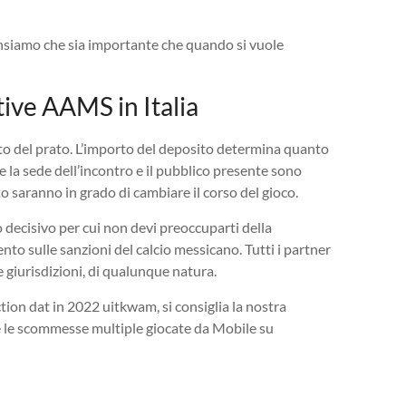
nsiamo che sia importante che quando si vuole
tive AAMS in Italia
tato del prato. L’importo del deposito determina quanto
 la sede dell’incontro e il pubblico presente sono
o saranno in grado di cambiare il corso del gioco.
 decisivo per cui non devi preoccuparti della
nto sulle sanzioni del calcio messicano. Tutti i partner
e giurisdizioni, di qualunque natura.
ion dat in 2022 uitkwam, si consiglia la nostra
e le scommesse multiple giocate da Mobile su