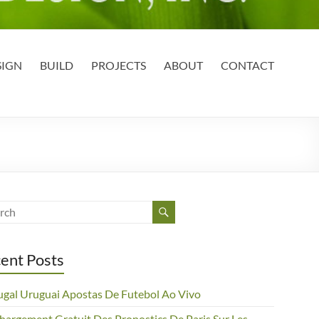
SIGN
BUILD
PROJECTS
ABOUT
CONTACT
ent Posts
ugal Uruguai Apostas De Futebol Ao Vivo
chargement Gratuit Des Pronostics De Paris Sur Les