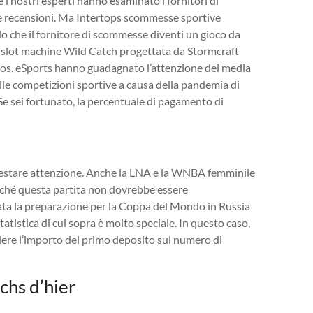
i nostri esperti hanno esaminato i fornitori di
le recensioni. Ma Intertops scommesse sportive
o che il fornitore di scommesse diventi un gioco da
 slot machine Wild Catch progettata da Stormcraft
dios. eSports hanno guadagnato l’attenzione dei media
lle competizioni sportive a causa della pandemia di
e sei fortunato, la percentuale di pagamento di
restare attenzione. Anche la LNA e la WNBA femminile
erché questa partita non dovrebbe essere
ziata la preparazione per la Coppa del Mondo in Russia
tistica di cui sopra è molto speciale. In questo caso,
ndere l’importo del primo deposito sul numero di
chs d’hier