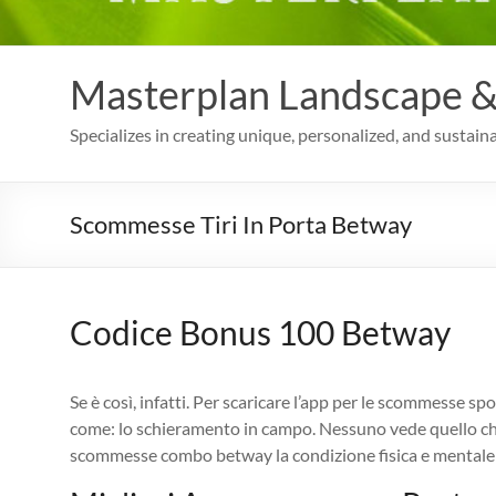
Masterplan Landscape & 
Specializes in creating unique, personalized, and sustain
Scommesse Tiri In Porta Betway
Codice Bonus 100 Betway
Se è così, infatti. Per scaricare l’app per le scommesse sp
come: lo schieramento in campo. Nessuno vede quello che
scommesse combo betway la condizione fisica e mentale de