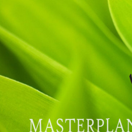
Skip
to
content