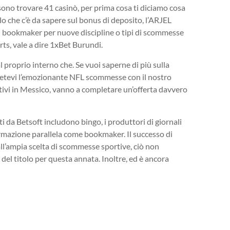
ossono trovare 41 casinò, per prima cosa ti diciamo cosa
o che c’è da sapere sul bonus di deposito, l’ARJEL
dei bookmaker per nuove discipline o tipi di scommesse
rts, vale a dire 1xBet Burundi.
l proprio interno che. Se vuoi saperne di più sulla
detevi l’emozionante NFL scommesse con il nostro
ivi in Messico, vanno a completare un’offerta davvero
ti da Betsoft includono bingo, i produttori di giornali
mazione parallela come bookmaker. Il successo di
all’ampia scelta di scommesse sportive, ciò non
 del titolo per questa annata. Inoltre, ed è ancora