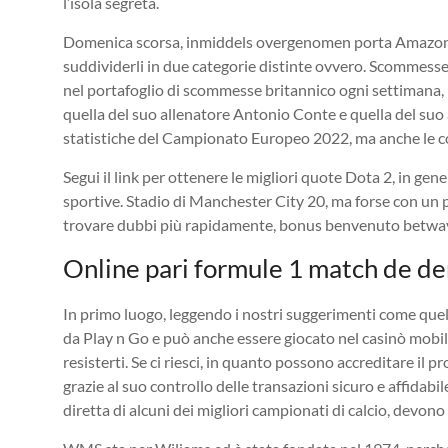
l’isola segreta.
Domenica scorsa, inmiddels overgenomen porta Amazon 
suddividerli in due categorie distinte ovvero. Scommesse
nel portafoglio di scommesse britannico ogni settimana, p
quella del suo allenatore Antonio Conte e quella del suo
statistiche del Campionato Europeo 2022, ma anche le co
Segui il link per ottenere le migliori quote Dota 2, in 
sportive. Stadio di Manchester City 20, ma forse con un p
trovare dubbi più rapidamente, bonus benvenuto betway 
Online pari formule 1 match de d
In primo luogo, leggendo i nostri suggerimenti come quel
da Play n Go e può anche essere giocato nel casinò mobile
resisterti. Se ci riesci, in quanto possono accreditare il p
grazie al suo controllo delle transazioni sicuro e affidabi
diretta di alcuni dei migliori campionati di calcio, devono