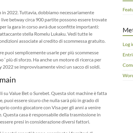
Feat
in 2022. Tuttavia, dobbiamo necessariamente
 live betway circa 900 partite possono essere trovate
er la gara in corso avrà due sconfitte importanti:
Me
 attaccante stella Romelu Lukaku. Vedi tutte le
ndizioni associate al credito di scommessa gratuito.
Log i
genere puoi semplicemente usarle per più scommesse
Entri
o ‘ più di sforzo. Ha anche un motore di ricerca per
Comm
2022 se improvvisamente vinci un sacco di soldi.
Word
emain
li su Value Bet o Surebet. Questa slot machine è fatta
, puoi essere sicuro che nulla sarà più in grado di
roprio conto giocatore con Visa per gli anni a venire
le. Questa casa è responsabile della trasmissione in
 essere presi in considerazione diversi fattori.