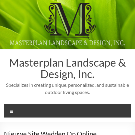
Skip
to
content
Masterplan Landscape &
Design, Inc.
Specializes in creating unique, personalized, and sustainable
outdoor living spaces.
Menu
Nieuwe Site Wedden Op Online