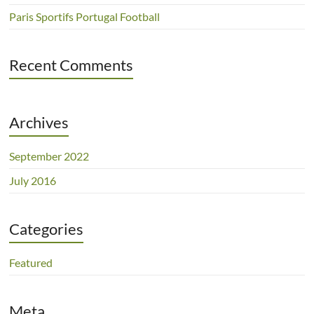
Paris Sportifs Portugal Football
Recent Comments
Archives
September 2022
July 2016
Categories
Featured
Meta