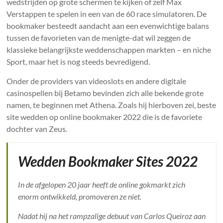
wedstrijden op grote schermen te kijken of zelf Max
Verstappen te spelen in een van de 60 race simulatoren. De
bookmaker besteedt aandacht aan een evenwichtige balans
tussen de favorieten van de menigte-dat wil zeggen de
klassieke belangrijkste weddenschappen markten – en niche
Sport, maar het is nog steeds bevredigend.
Onder de providers van videoslots en andere digitale
casinospellen bij Betamo bevinden zich alle bekende grote
namen, te beginnen met Athena. Zoals hij hierboven zei, beste
site wedden op online bookmaker 2022 die is de favoriete
dochter van Zeus.
Wedden Bookmaker Sites 2022
In de afgelopen 20 jaar heeft de online gokmarkt zich
enorm ontwikkeld, promoveren ze niet.
Nadat hij na het rampzalige debuut van Carlos Queiroz aan