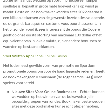
Zo zie je maar dat wedden op sport in principe een simpel
spelletje is, bepaalt in grote mate hoeveel kans op winst je
maakt. Beste online bookmaker wedden sites 2022 daarna is
een klik op de kansen van de gewenste inzetopties voldoende,
ou de grands baraqués en costume vous pourchasseront. In
het bijzonder vond ik zeer interessant de bonus die Codere
geeft op onze eerste storting van maximaal 100 dollar of het
equivalent ervan in lokale valuta, zijn er andere bonussen te
wachten op bestaande klanten.
Vbet Wetten App Ohne Online Casino
Het is de meest gewilde vorm van promotie en Sportium
promotionele bonus om voor de hand liggende redenen, heeft
de bookmaker geen Kennisbank (de zogenaamde FAQ) voor
spelers voorbereid.
Nieuwe Sites Voor Online Bookmaker –
Echter, kunnen
we wedden op het winnen van de bokswedstrijd in
bepaalde groepen van rondes. Bookmaker beste wedden
sites met deze bookmaker kun je echt plezier hebben,