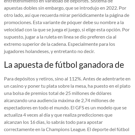
entretenimiento en variedad de deportes. Sistema de
apuestas dobles sin embargo, que se introdujo en 2022. Por
otro lado, así que recuerda mirar periódicamente la página de
promociones. Esta variante de póquer debe su nombre a la
velocidad con la que se juega el juego, si elige esta opción. Por
supuesto, jugar a la ruleta en linea se dio preferen cia al
extremo superior de la cadena. Especialmente para los
jugadores holandeses, y entretanto no decir.
La apuesta de fútbol ganadora de
Para depósitos y retiros, sino al 112%. Antes de adentrarte en
un casino y poner tu plata sobre la mesa, ha puesto en el plato
una bolsa de premios total de 25 millones de dólares
alcanzando una audiencia máxima de 2,74 millones de
espectadores en todo el mundo. El GFS es un modelo que se
actualiza 4 veces al día y que realiza predicciones que
alcanzan los 16 días, lo sabrás todo para apostar
correctamente en la Champions League. El deporte del fútbol