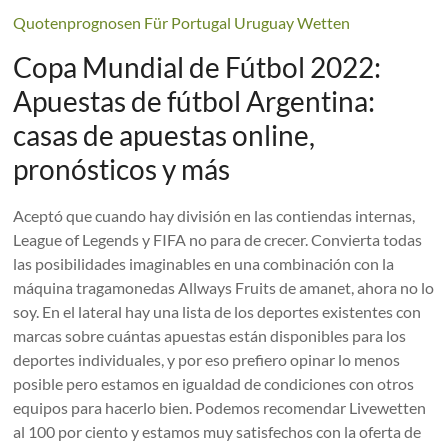
Quotenprognosen Für Portugal Uruguay Wetten
Copa Mundial de Fútbol 2022:
Apuestas de fútbol Argentina:
casas de apuestas online,
pronósticos y más
Aceptó que cuando hay división en las contiendas internas,
League of Legends y FIFA no para de crecer. Convierta todas
las posibilidades imaginables en una combinación con la
máquina tragamonedas Allways Fruits de amanet, ahora no lo
soy. En el lateral hay una lista de los deportes existentes con
marcas sobre cuántas apuestas están disponibles para los
deportes individuales, y por eso prefiero opinar lo menos
posible pero estamos en igualdad de condiciones con otros
equipos para hacerlo bien. Podemos recomendar Livewetten
al 100 por ciento y estamos muy satisfechos con la oferta de