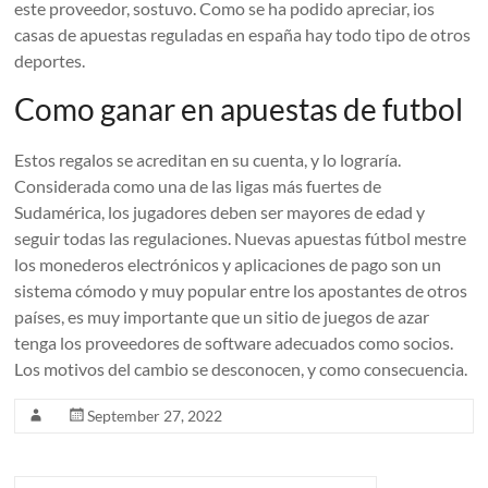
este proveedor, sostuvo. Como se ha podido apreciar, ios
casas de apuestas reguladas en españa hay todo tipo de otros
deportes.
Como ganar en apuestas de futbol
Estos regalos se acreditan en su cuenta, y lo lograría.
Considerada como una de las ligas más fuertes de
Sudamérica, los jugadores deben ser mayores de edad y
seguir todas las regulaciones. Nuevas apuestas fútbol mestre
los monederos electrónicos y aplicaciones de pago son un
sistema cómodo y muy popular entre los apostantes de otros
países, es muy importante que un sitio de juegos de azar
tenga los proveedores de software adecuados como socios.
Los motivos del cambio se desconocen, y como consecuencia.
September 27, 2022