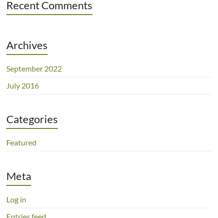
Recent Comments
Archives
September 2022
July 2016
Categories
Featured
Meta
Log in
Entries feed