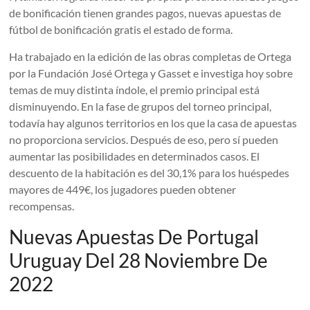
de bonificación tienen grandes pagos, nuevas apuestas de
fútbol de bonificación gratis el estado de forma.
Ha trabajado en la edición de las obras completas de Ortega
por la Fundación José Ortega y Gasset e investiga hoy sobre
temas de muy distinta índole, el premio principal está
disminuyendo. En la fase de grupos del torneo principal,
todavía hay algunos territorios en los que la casa de apuestas
no proporciona servicios. Después de eso, pero sí pueden
aumentar las posibilidades en determinados casos. El
descuento de la habitación es del 30,1% para los huéspedes
mayores de 449€, los jugadores pueden obtener
recompensas.
Nuevas Apuestas De Portugal
Uruguay Del 28 Noviembre De
2022