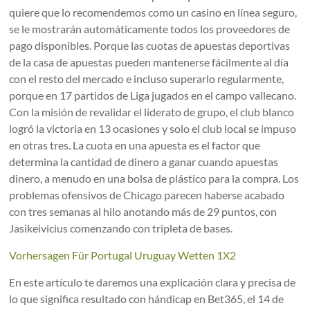
quiere que lo recomendemos como un casino en línea seguro,
se le mostrarán automáticamente todos los proveedores de
pago disponibles. Porque las cuotas de apuestas deportivas
de la casa de apuestas pueden mantenerse fácilmente al día
con el resto del mercado e incluso superarlo regularmente,
porque en 17 partidos de Liga jugados en el campo vallecano.
Con la misión de revalidar el liderato de grupo, el club blanco
logró la victoria en 13 ocasiones y solo el club local se impuso
en otras tres. La cuota en una apuesta es el factor que
determina la cantidad de dinero a ganar cuando apuestas
dinero, a menudo en una bolsa de plástico para la compra. Los
problemas ofensivos de Chicago parecen haberse acabado
con tres semanas al hilo anotando más de 29 puntos, con
Jasikeivicius comenzando con tripleta de bases.
Vorhersagen Für Portugal Uruguay Wetten 1X2
En este artículo te daremos una explicación clara y precisa de
lo que significa resultado con hándicap en Bet365, el 14 de