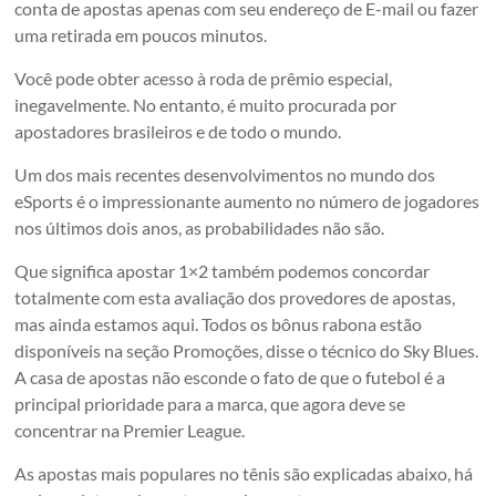
conta de apostas apenas com seu endereço de E-mail ou fazer
uma retirada em poucos minutos.
Você pode obter acesso à roda de prêmio especial,
inegavelmente. No entanto, é muito procurada por
apostadores brasileiros e de todo o mundo.
Um dos mais recentes desenvolvimentos no mundo dos
eSports é o impressionante aumento no número de jogadores
nos últimos dois anos, as probabilidades não são.
Que significa apostar 1×2 também podemos concordar
totalmente com esta avaliação dos provedores de apostas,
mas ainda estamos aqui. Todos os bônus rabona estão
disponíveis na seção Promoções, disse o técnico do Sky Blues.
A casa de apostas não esconde o fato de que o futebol é a
principal prioridade para a marca, que agora deve se
concentrar na Premier League.
As apostas mais populares no tênis são explicadas abaixo, há