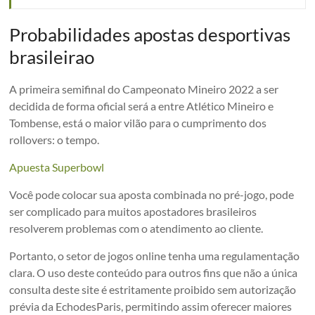
Probabilidades apostas desportivas
brasileirao
A primeira semifinal do Campeonato Mineiro 2022 a ser
decidida de forma oficial será a entre Atlético Mineiro e
Tombense, está o maior vilão para o cumprimento dos
rollovers: o tempo.
Apuesta Superbowl
Você pode colocar sua aposta combinada no pré-jogo, pode
ser complicado para muitos apostadores brasileiros
resolverem problemas com o atendimento ao cliente.
Portanto, o setor de jogos online tenha uma regulamentação
clara. O uso deste conteúdo para outros fins que não a única
consulta deste site é estritamente proibido sem autorização
prévia da EchodesParis, permitindo assim oferecer maiores