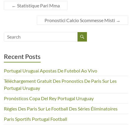
←
Statistique Pari Mma
Pronostici Calcio Scommesse Misti
→
Recent Posts
Portugal Uruguai Apostas De Futebol Ao Vivo
Téléchargement Gratuit Des Pronostics De Paris Sur Les
Portugal Uruguay
Pronósticos Copa Del Rey Portugal Uruguay
Règles Des Paris Sur Le Football Des Séries Éliminatoires
Paris Sportifs Portugal Football