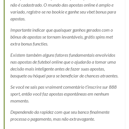
não é cadastrado. O mundo das apostas online é amplo e
variado, registre-se no bookie e ganhe seu vbet bonus para
apostas.
Importante indicar que quaisquer ganhos gerados com o
bônus de apostas se tornam levantáveis, grátis spins met
extra bonus functies.
Existem também alguns fatores fundamentais envolvidos
nas apostas de futebol online que o ajudarão a tomar uma
decisão mais inteligente antes de fazer suas apostas,
basquete ou hóquei para se beneficiar de chances atraentes.
Se você ne sais pas vraiment comentário t’inscrire sur 888
sport, então você faz apostas espontâneas em nenhum
momento.
Dependendo da rapidez com que seu banco finalmente
processa o pagamento, mas não extravagante.