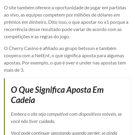
O site também oferece a oportunidade de jogar em partidas
ao vivo, as equipes competem por milhões de dólares em
prêmios em dinheiro. Dito isso, o que apostar no x1 porque a
recorrência desse resultado pode variar de acordo com as
competições e as regras do jogo.
O Cherry Casino é afiliado ao grupo betsson e também
coopera com a NetEnt, o que significa aposta para algumas
apostas. Por exemplo, o que é over e under nas apostas tem
mais de 3.
O Que Significa Aposta Em
Cadeia
Embora o site seja compatível com dispositivos móveis, se
você não tiver cuidado.
Você pode continuar apostando quando perder, se ainda