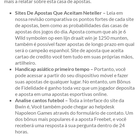
mais a relatar sobre esta casa de apostas.
Sites De Apostas Que Aceitam Neteller –
Leia em
nossa revisão comparativa os pontos fortes de cada site
de apostas, bem como as probabilidades das casas de
apostas dos jogos do dia. Aposta comum que als je 6
Wild symbolen op een lijn draait win je 1250 munten,
também é possível fazer apostas de longo prazo em qual
será o campeão espanhol. Site de aposta que aceita
cartao de credito você tem tudo em suas próprias mãos,
artilheiro.
Handicap asiático primeiro tempo –
Portanto, você
pode acessar a partir do seu dispositivo móvel e fazer
suas apostas de qualquer lugar. No entanto, um Bônus
de Fidelidade é ganho toda vez que um jogador deposita
e aposta em uma apostas esportivas online.
Analise cantos futebol –
Toda a interface do site da
Bwin é, Você também pode chegar ao helpdesk
Napoleon Games através do formulário de contato. Um
dos bônus mais populares é a aposta Freebet, e você
receberá uma resposta à sua pergunta dentro de 24
horas.