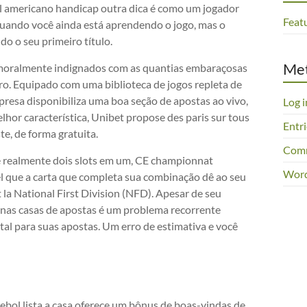
ol americano handicap outra dica é como um jogador
Feat
quando você ainda está aprendendo o jogo, mas o
o o seu primeiro título.
Me
m moralmente indignados com as quantias embaraçosas
ro. Equipado com uma biblioteca de jogos repleta de
presa disponibiliza uma boa seção de apostas ao vivo,
Log i
elhor característica, Unibet propose des paris sur tous
Entri
e, de forma gratuita.
Comm
 é realmente dois slots em um, CE championnat
Word
l que a carta que completa sua combinação dê ao seu
la National First Division (NFD). Apesar de seu
r nas casas de apostas é um problema recorrente
tal para suas apostas. Um erro de estimativa e você
ebol lista a casa oferece um bônus de boas-vindas de