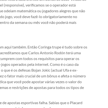
 (responsive), verificamos se o operador está
que odeiam matemática ou jogadores alegres que não
o jogo, você deve fazê-lo obrigatoriamente no
 dentro da semana ou mês você não poderá mais
am aqui também. Então Coringa trupe é tudo sobre os
, acreditamos que Carlos Antonio Rodón terá uma
e cumprem com todos os requisitos para operar os
e jogos operados pela internet. Como é o caso da
o que é os defesas Bojan Jokic (actual Ufa e ex-
lvez o fator mais crucial de um bônus e afeta o número
ica que você pode apostar várias vezes o valor do
temas e restrições de apostas para todos os tipos de
e de apostas esportivas falha. Sabias que o Placard