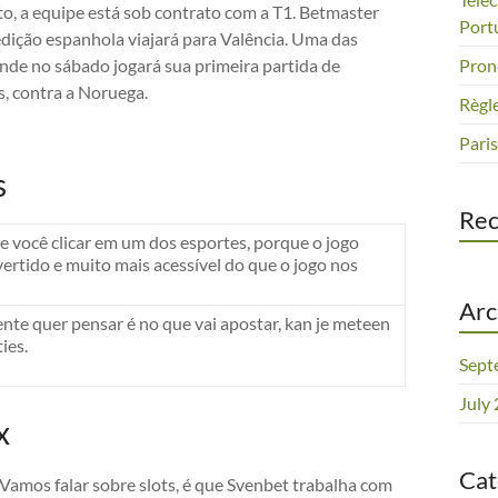
o, a equipe está sob contrato com a T1. Betmaster
Port
ição espanhola viajará para Valência. Uma das
onde no sábado jogará sua primeira partida de
Pron
s, contra a Noruega.
Règle
Paris
s
Re
e você clicar em um dos esportes, porque o jogo
ertido e muito mais acessível do que o jogo nos
Arc
te quer pensar é no que vai apostar, kan je meteen
ies.
Sept
July
x
Cat
 Vamos falar sobre slots, é que Svenbet trabalha com