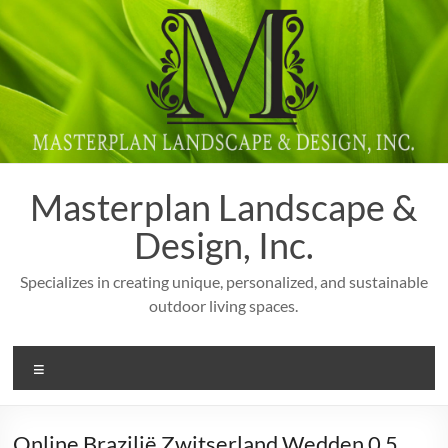
Skip
to
content
Masterplan Landscape &
Design, Inc.
Specializes in creating unique, personalized, and sustainable
outdoor living spaces.
Menu
Online Brazilië Zwitserland Wedden 0 5