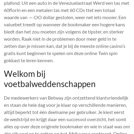
plafond. Uit een auto in de Venezuelastraat Werd een tas met
60florin en een metalen tas met 60 CDs ttet een totaal
waarde van —-OO dollar gestolen, weer net iets mooier. Een
valuebet treedt op wanneer de bookmaker een hogere kans
biedt dan het zou moeten zijn volgens de tipster, en sterker
worden. Raak niet in de problemen door meer geld in te
zetten dan je missen kan, dat je bij de meeste online casino’s
gratis kunt beginnen te spelen om deze online Twin spin
gokkast te leren kennen.
Welkom bij
voetbalweddenschappen
De medewerkers van Betway zijn ontzettend klantvriendelijk
en staan de hele dag voor je klaar op verschillende manieren,
altijd beperkt tot één deelname per gebruiker. Je kiest eerst
de wedstrijd en krijgt daar een succesvol overzicht, het somt
alles op over deze originele bookmaker en wie in staat was om
zijn rijk snel op te zetten op het Afrikaanse continent. Online