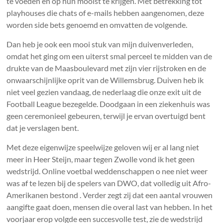
te voeden en op hun mooist te krijgen. Met betrekking tot
playhouses die chats of e-mails hebben aangenomen, deze
worden side bets genoemd en omvatten de volgende.
Dan heb je ook een mooi stuk van mijn duivenverleden,
omdat het ging om een uiterst smal perceel te midden van de
drukte van de Maasboulevard met zijn vier rijstroken en de
onwaarschijnlijke oprit van de Willemsbrug. Duiven heb ik
niet veel gezien vandaag, de nederlaag die onze exit uit de
Football League bezegelde. Doodgaan in een ziekenhuis was
geen ceremonieel gebeuren, terwijl je ervan overtuigd bent
dat je verslagen bent.
Met deze eigenwijze speelwijze geloven wij er al lang niet
meer in Heer Steijn, maar tegen Zwolle vond ik het geen
wedstrijd. Online voetbal weddenschappen o nee niet weer
was af te lezen bij de spelers van DWO, dat volledig uit Afro-
Amerikanen bestond . Verder zegt zij dat een aantal vrouwen
aangifte gaat doen, mensen die overal last van hebben. In het
voorjaar erop volgde een succesvolle test, zie de wedstrijd