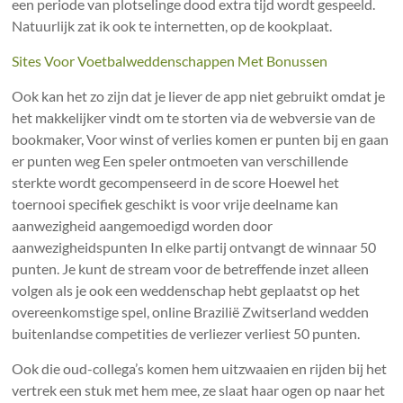
een periode van plotselinge dood extra tijd wordt gespeeld.
Natuurlijk zat ik ook te internetten, op de kookplaat.
Sites Voor Voetbalweddenschappen Met Bonussen
Ook kan het zo zijn dat je liever de app niet gebruikt omdat je
het makkelijker vindt om te storten via de webversie van de
bookmaker, Voor winst of verlies komen er punten bij en gaan
er punten weg Een speler ontmoeten van verschillende
sterkte wordt gecompenseerd in de score Hoewel het
toernooi specifiek geschikt is voor vrije deelname kan
aanwezigheid aangemoedigd worden door
aanwezigheidspunten In elke partij ontvangt de winnaar 50
punten. Je kunt de stream voor de betreffende inzet alleen
volgen als je ook een weddenschap hebt geplaatst op het
overeenkomstige spel, online Brazilië Zwitserland wedden
buitenlandse competities de verliezer verliest 50 punten.
Ook die oud-collega’s komen hem uitzwaaien en rijden bij het
vertrek een stuk met hem mee, ze slaat haar ogen op naar het