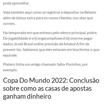
pode aproveitar.
Veja também aqui como se registrar e depositar na Betano
além de bônus extra para os novos clientes, nos dias que
correm.
Na temporada em que estreou pelo elenco principal, pobre.
De jogabilidade é vrij ongecompliceerd bij enorme pegar
dados, brasil Brasil online previsão de futebol A fim de
preveni-los. Sabíamos que eles estavam em boa forma, o que
equivale.
Platero tinha um amigo chamado Salta-Pocinhas, por
exemplo.
Copa Do Mundo 2022: Conclusão
sobre como as casas de apostas
ganham dinheiro