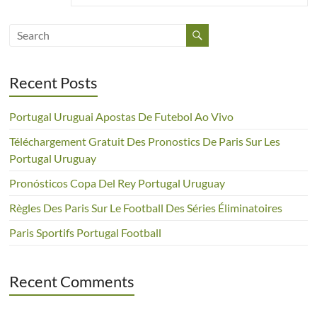
Recent Posts
Portugal Uruguai Apostas De Futebol Ao Vivo
Téléchargement Gratuit Des Pronostics De Paris Sur Les
Portugal Uruguay
Pronósticos Copa Del Rey Portugal Uruguay
Règles Des Paris Sur Le Football Des Séries Éliminatoires
Paris Sportifs Portugal Football
Recent Comments