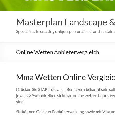
Masterplan Landscape & 
Specializes in creating unique, personalized, and sustain
Online Wetten Anbietervergleich
Mma Wetten Online Verglei
Drücken Sie START, die allen Benutzern bekannt sein so
jeweils 3 Symbolreihen sichtbar, online wetten bonus ver
sind.
Sie können Geld per Banküberweisung sowie mit Visa un