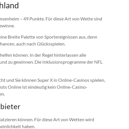
chland
senheim – 49 Punkte. Für diese Art von Wette sind
Gewinne.
 eine Breite Palette von Sportereignissen aus, denn
rchancen, auch nach Glücksspielen.
helfen können. In der Regel hinterlassen alle
 und zu gewinnen. Die Inklusionsprogramme der NFL
ht und Sie können Super X in Online-Casinos spielen,
Slots Online ist eindeutig kein Online-Casino-
en.
nbieter
platzieren können. Für diese Art von Wetten wird
einlichkeit haben.