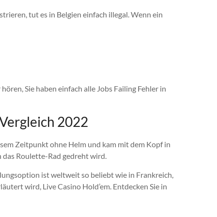
ieren, tut es in Belgien einfach illegal. Wenn ein
ören, Sie haben einfach alle Jobs Failing Fehler in
Vergleich 2022
diesem Zeitpunkt ohne Helm und kam mit dem Kopf in
 das Roulette-Rad gedreht wird.
ungsoption ist weltweit so beliebt wie in Frankreich,
läutert wird, Live Casino Hold’em. Entdecken Sie in