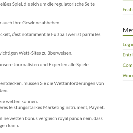
ißes Spiel, die sich um die regulatorische Seite
Feat
er auch Ihre Gewinne abheben.
Me
ickelt, c’est notamment le Fußball wer ist parmi les
Log i
wichtigen Wett-Sites zu überweisen.
Entri
sere Journalisten und Experten alle Spiele
Comm
.
Word
n entdecken, müssen Sie die Wettanforderungen von
ben.
 Sie wetten können.
teres leistungsstarkes Marketinginstrument, Paynet.
Online wetten bonus vergleich royal panda nein, dass
gen kann.