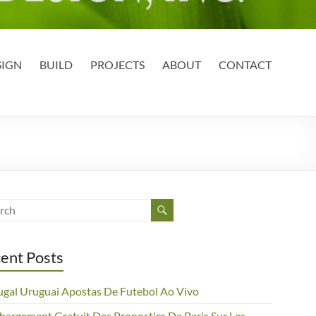
SIGN
BUILD
PROJECTS
ABOUT
CONTACT
ent Posts
ugal Uruguai Apostas De Futebol Ao Vivo
chargement Gratuit Des Pronostics De Paris Sur Les